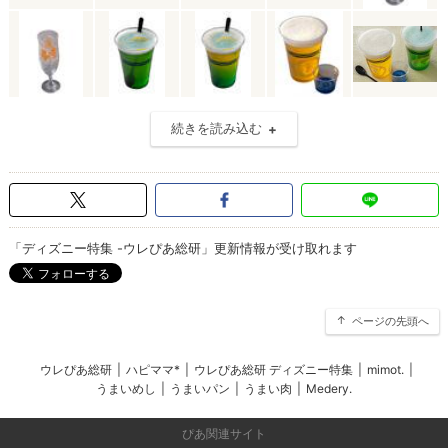
続きを読み込む
「ディズニー特集 -ウレぴあ総研」更新情報が受け取れます
ページの先頭へ
ウレぴあ総研
|
ハピママ*
|
ウレぴあ総研 ディズニー特集
|
mimot.
|
うまいめし
|
うまいパン
|
うまい肉
|
Medery.
ぴあ関連サイト