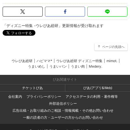
「ディズニー特集 -ウレぴあ総研」更新情報が受け取れます
ページの先頭へ
ウレぴあ総研
|
ハピママ*
|
ウレぴあ総研 ディズニー特集
|
mimot.
|
うまいめし
|
うまいパン
|
うまい肉
|
Medery.
ぴあ関連サイト
チケットぴあ
ぴあ(アプリ&Web)
会社案内
プライバシーポリシー
アクセスデータの利用・著作権等
外部送信ポリシー
広告出稿・お取り組みのご相談・情報掲載・その他お問い合わせ
一般の読者の方・ユーザーの方からのお問い合わせ