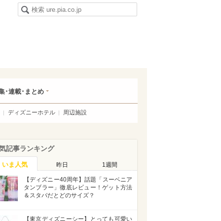
集･連載･まとめ
ディズニーホテル
周辺施設
気記事ランキング
いま人気
昨日
1週間
【ディズニー40周年】話題「スーベニア
タンブラー」徹底レビュー！ゲット方法
＆スタバだとどのサイズ？
【東京ディズニーシー】とっても可愛い