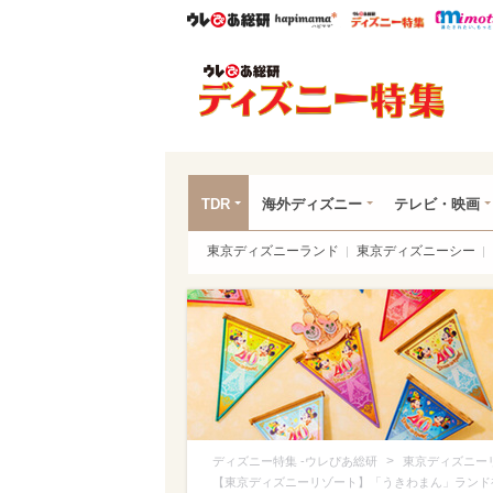
ウレぴあ総研
ハピママ*
ウレぴあ
ディ
TDR
海外ディズニー
テレビ・映画
東京ディズニーランド
東京ディズニーシー
>
ディズニー特集 -ウレぴあ総研
東京ディズニー
【東京ディズニーリゾート】「うきわまん」ランド