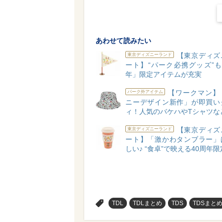
あわせて読みたい
【東京ディズ
東京ディズニーランド
ート】“パーク必携グッズ”も
年」限定アイテムが充実
【ワークマン】
パーク外アイテム
ニーデザイン新作」が即買い
ィ！人気のバケハやTシャツな
【東京ディズ
東京ディズニーランド
ート】「激かわタンブラー」
しい♪ “食卓”で映える40周年
>
TDL
TDLまとめ
TDS
TDSまと