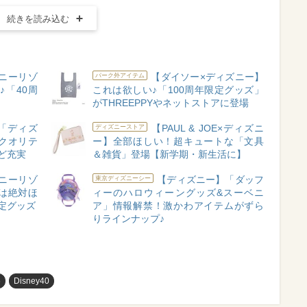
続きを読み込む
ニーリゾ
【ダイソー×ディズニー】
パーク外アイテム
♪「40周
これは欲しい♪「100周年限定グッズ」
がTHREEPPYやネットストアに登場
「ディズ
【PAUL & JOE×ディズニ
ディズニーストア
クオリテ
ー】全部ほしい！超キュートな「文具
ど充実
＆雑貨」登場【新学期・新生活に】
ニーリゾ
【ディズニー】「ダッフ
東京ディズニーシー
は絶対ほ
ィーのハロウィーングッズ&スーベニ
限定グッズ
ア」情報解禁！激かわアイテムがずら
りラインナップ♪
め
Disney40