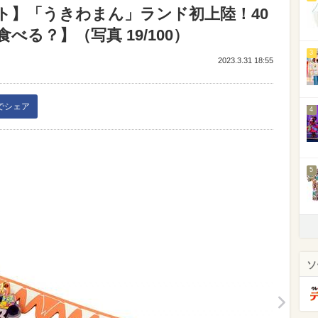
ト】「うきわまん」ランド初上陸！40
る？】（写真 19/100）
3
2023.3.31 18:55
kでシェア
4
5
ソ