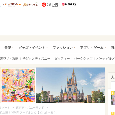
総研 ディズニー特集
mimot.
うまいめし
うまいパン
うまい肉
Medery.
ズニー特集 -ウレぴあ総研
音楽
グッズ・イベント
ファッション
アプリ・ゲーム
特
裏ワザ・攻略
子どもとディズニー
ダッフィー
パークグッズ
パークグルメ
人
1
>
>
リゾート
東京ディズニーランド
初上陸！40周年フードまとめ【どれ食べる？】
2