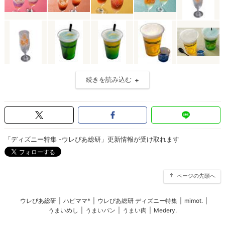
続きを読み込む
「ディズニー特集 -ウレぴあ総研」更新情報が受け取れます
ページの先頭へ
ウレぴあ総研
|
ハピママ*
|
ウレぴあ総研 ディズニー特集
|
mimot.
|
うまいめし
|
うまいパン
|
うまい肉
|
Medery.