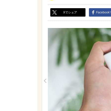
Xでシェア
Faceboo
<