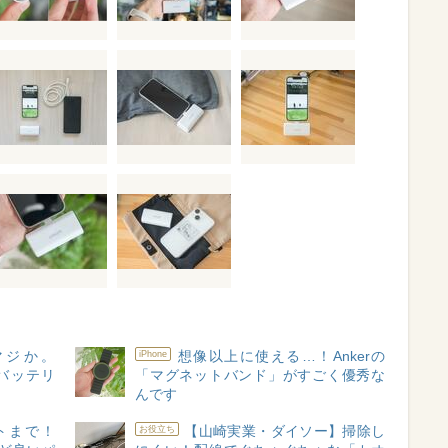
マジか。
想像以上に使える…！Ankerの
iPhone
載バッテリ
「マグネットバンド」がすごく優秀な
んです
トまで！
【山崎実業・ダイソー】掃除し
お役立ち