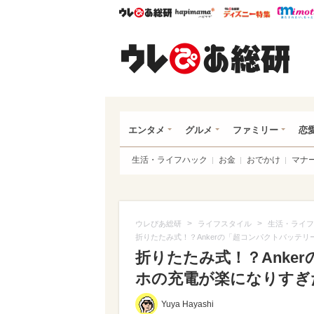
ウレぴあ総研
ハピママ*
ウレぴあ
ウレ
エンタメ
グルメ
ファミリー
恋
生活・ライフハック
お金
おでかけ
マナ
>
>
ウレぴあ総研
ライフスタイル
生活・ライフ
折りたたみ式！？Ankerの「超コンパクトバッテ
折りたたみ式！？Anke
ホの充電が楽になりすぎた（
Yuya Hayashi