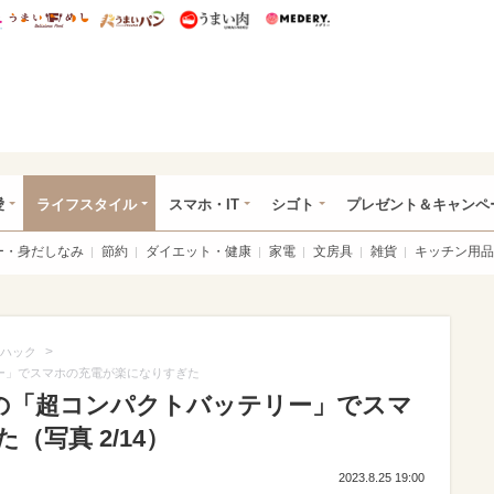
総研 ディズニー特集
mimot.
うまいめし
うまいパン
うまい肉
Medery.
ぴあ総研（うれぴあ）
愛
ライフスタイル
スマホ・IT
シゴト
プレゼント＆キャンペ
ー・身だしなみ
節約
ダイエット・健康
家電
文房具
雑貨
キッチン用品
>
ハック
リー」でスマホの充電が楽になりすぎた
rの「超コンパクトバッテリー」でスマ
写真 2/14）
2023.8.25 19:00