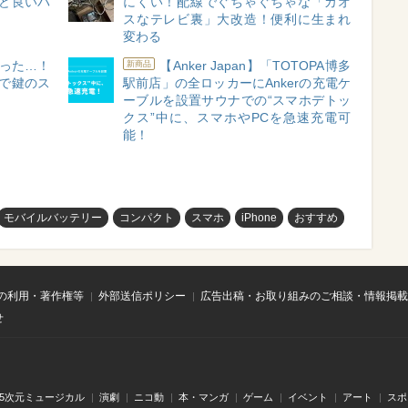
うど良いパ
にくい！配線でぐちゃぐちゃな「カオ
スなテレビ裏」大改造！便利に生まれ
変わる
った…！
【Anker Japan】「TOTOPA博多
新商品
」で鍵のス
駅前店」の全ロッカーにAnkerの充電ケ
ーブルを設置サウナでの“スマホデトッ
クス”中に、スマホやPCを急速充電可
能！
モバイルバッテリー
コンパクト
スマホ
iPhone
おすすめ
の利用・著作権等
外部送信ポリシー
広告出稿・お取り組みのご相談・情報掲載
せ
.5次元ミュージカル
演劇
ニコ動
本・マンガ
ゲーム
イベント
アート
スポ