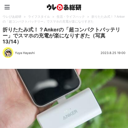
ウレぴあ総研（うれぴあ）
ウレぴあ総研
>
ライフスタイル
>
生活・ライフハック
>
折りたたみ式！？Anker
の「超コンパクトバッテリー」でスマホの充電が楽になりすぎた
折りたたみ式！？Ankerの「超コンパクトバッテリ
ー」でスマホの充電が楽になりすぎた（写真
13/14）
Yuya Hayashi
2023.8.25 19:00