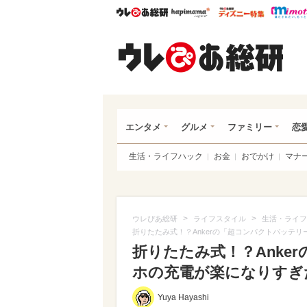
ウレぴあ総研
ハピママ*
ウレぴあ
ウレ
エンタメ
グルメ
ファミリー
恋
生活・ライフハック
お金
おでかけ
マナ
>
>
ウレぴあ総研
ライフスタイル
生活・ライフ
折りたたみ式！？Ankerの「超コンパクトバッテ
折りたたみ式！？Anke
ホの充電が楽になりすぎた（
Yuya Hayashi