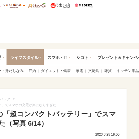
総研 ディズニー特集
mimot.
うまいめし
うまいパン
うまい肉
Medery.
ぴあ総研（うれぴあ）
愛
ライフスタイル
スマホ・IT
シゴト
プレゼント＆キャンペ
ー・身だしなみ
節約
ダイエット・健康
家電
文房具
雑貨
キッチン用品
>
ハック
リー」でスマホの充電が楽になりすぎた
rの「超コンパクトバッテリー」でスマ
写真 6/14）
2023.8.25 19:00