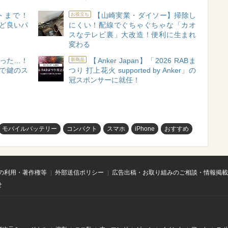
トまで！
【山崎実業・ダイソー】掃除し
お役立ち
うど良いパ
にくい！配線でぐちゃぐちゃな「カオ
スなテレビ裏」大改造！便利に生まれ
変わる
った…！
【Anker Japan】「2026 RABま
新商品
」で鍵のス
つり 打上花火 supported by Anker」の
冠スポンサーに就任！
モバイルバッテリー
コンパクト
スマホ
iPhone
おすすめ
の利用・著作権等
外部送信ポリシー
広告出稿・お取り組みのご相談・情報掲載
せ