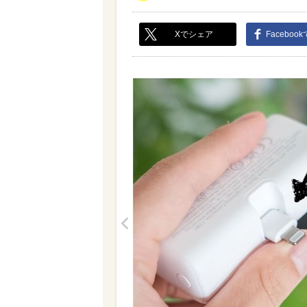
Xでシェア
Faceboo
<