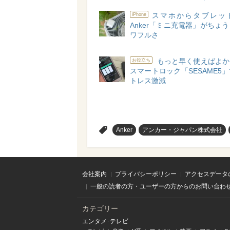
スマホからタブレッ
iPhone
Anker「ミニ充電器」がちょ
ワフルさ
もっと早く使えばよか
お役立ち
スマートロック「SESAME5
トレス激減
>
Anker
アンカー・ジャパン株式会社
会社案内
プライバシーポリシー
アクセスデータ
一般の読者の方・ユーザーの方からのお問い合わ
カテゴリー
エンタメ･テレビ