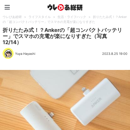
ウレぴあ総研（うれぴあ）
ウレぴあ総研
>
ライフスタイル
>
生活・ライフハック
>
折りたたみ式！？Anker
の「超コンパクトバッテリー」でスマホの充電が楽になりすぎた
折りたたみ式！？Ankerの「超コンパクトバッテリ
ー」でスマホの充電が楽になりすぎた（写真
12/14）
Yuya Hayashi
2023.8.25 19:00