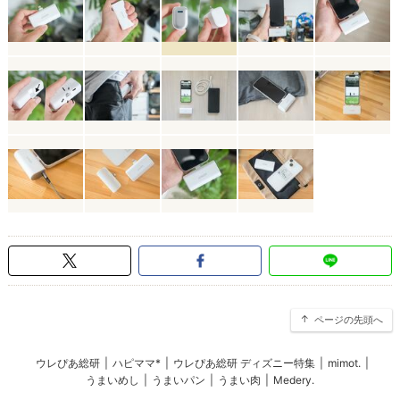
ページの先頭へ
ウレぴあ総研
|
ハピママ*
|
ウレぴあ総研 ディズニー特集
|
mimot.
|
うまいめし
|
うまいパン
|
うまい肉
|
Medery.