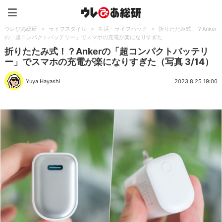
ウレぴあ総研（うれぴあ）
ウレぴあ総研
>
ライフスタイル
>
生活・ライフハック
>
折りたたみ式！？Anker
の「超コンパクトバッテリー」でスマホの充電が楽になりすぎた
折りたたみ式！？Ankerの「超コンパクトバッテリ
ー」でスマホの充電が楽になりすぎた（写真 3/14）
Yuya Hayashi
2023.8.25 19:00