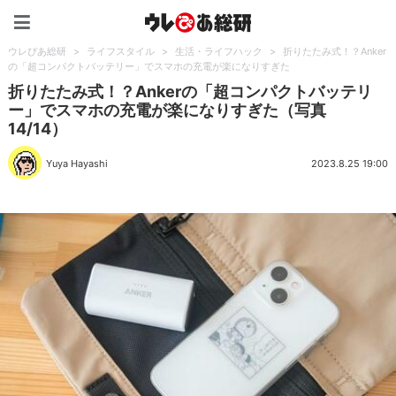
ウレぴあ総研（うれぴあ）
ウレぴあ総研
>
ライフスタイル
>
生活・ライフハック
>
折りたたみ式！？Anker
の「超コンパクトバッテリー」でスマホの充電が楽になりすぎた
折りたたみ式！？Ankerの「超コンパクトバッテリ
ー」でスマホの充電が楽になりすぎた（写真
14/14）
Yuya Hayashi
2023.8.25 19:00