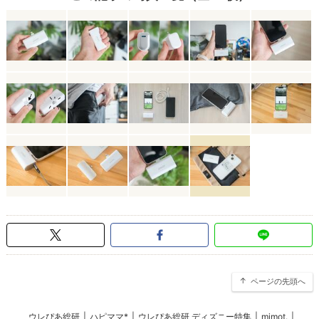
ページの先頭へ
ウレぴあ総研
|
ハピママ*
|
ウレぴあ総研 ディズニー特集
|
mimot.
|