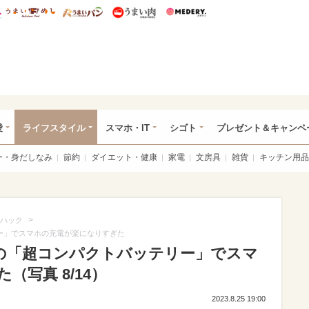
総研 ディズニー特集
mimot.
うまいめし
うまいパン
うまい肉
Medery.
ぴあ総研（うれぴあ）
愛
ライフスタイル
スマホ・IT
シゴト
プレゼント＆キャンペ
ー・身だしなみ
節約
ダイエット・健康
家電
文房具
雑貨
キッチン用品
>
ハック
リー」でスマホの充電が楽になりすぎた
rの「超コンパクトバッテリー」でスマ
写真 8/14）
2023.8.25 19:00