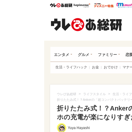
ウレぴあ総研
ハピママ*
ウレぴあ
ウレ
エンタメ
グルメ
ファミリー
恋
生活・ライフハック
お金
おでかけ
マナ
>
>
ウレぴあ総研
ライフスタイル
生活・ライフ
折りたたみ式！？Ankerの「超コンパクトバッテ
折りたたみ式！？Anke
ホの充電が楽になりすぎた（
Yuya Hayashi