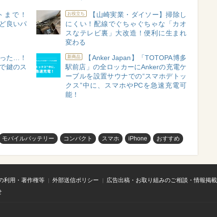
トまで！
【山崎実業・ダイソー】掃除し
お役立ち
うど良いパ
にくい！配線でぐちゃぐちゃな「カオ
スなテレビ裏」大改造！便利に生まれ
変わる
った…！
【Anker Japan】「TOTOPA博多
新商品
」で鍵のス
駅前店」の全ロッカーにAnkerの充電ケ
ーブルを設置サウナでの“スマホデトッ
クス”中に、スマホやPCを急速充電可
能！
モバイルバッテリー
コンパクト
スマホ
iPhone
おすすめ
の利用・著作権等
外部送信ポリシー
広告出稿・お取り組みのご相談・情報掲載
せ