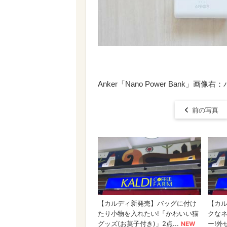
Anker「Nano Power Ban
前の写真