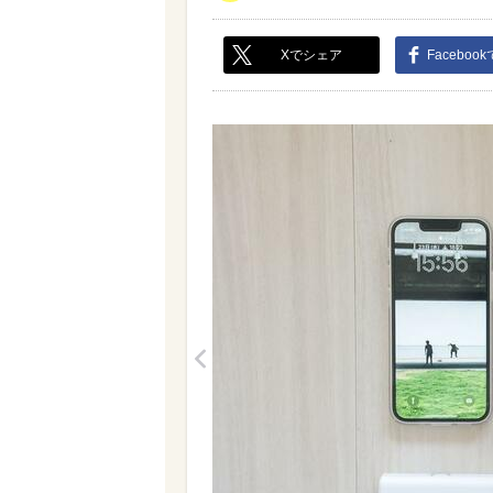
Xでシェア
Faceboo
<