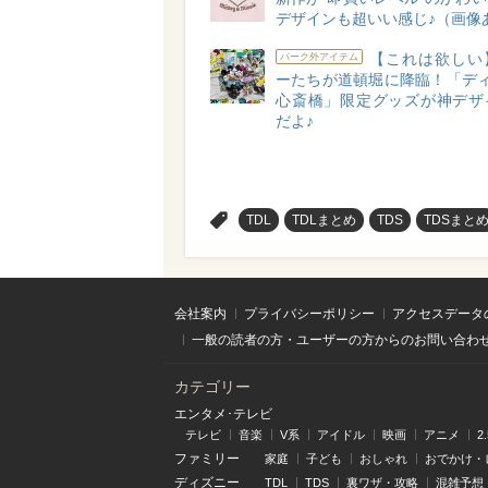
デザインも超いい感じ♪（画像
【これは欲しい
パーク外アイテム
ーたちが道頓堀に降臨！「ディ
心斎橋」限定グッズが神デザ
だよ♪
>
TDL
TDLまとめ
TDS
TDSまと
会社案内
プライバシーポリシー
アクセスデータ
一般の読者の方・ユーザーの方からのお問い合わ
カテゴリー
エンタメ･テレビ
テレビ
音楽
V系
アイドル
映画
アニメ
2
ファミリー
家庭
子ども
おしゃれ
おでかけ・
ディズニー
TDL
TDS
裏ワザ・攻略
混雑予想