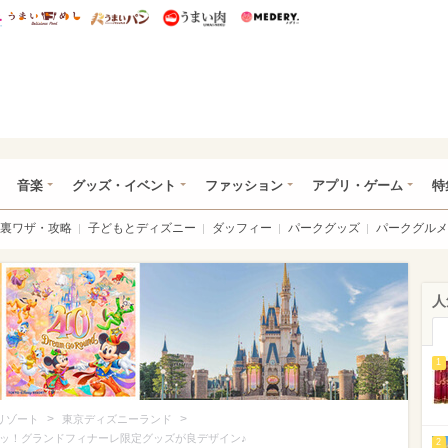
総研 ディズニー特集
mimot.
うまいめし
うまいパン
うまい肉
Medery.
ズニー特集 -ウレぴあ総研
音楽
グッズ・イベント
ファッション
アプリ・ゲーム
特
裏ワザ・攻略
子どもとディズニー
ダッフィー
パークグッズ
パークグルメ
人
1
>
>
リゾート
東京ディズニーランド
ュッ！グランドフィナーレ限定グッズが良デザイン♪
2