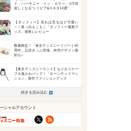
ド「ハーモニー・イン・カラー」が5倍
楽しくなる“トリビア&小ネタ14選”
【ダッフィー】見れば見るほど可愛い
～！真っ白もこもこ「ダッフィー最新グ
ッズ」激推しレビュー
数量限定！「東京ディズニーリゾート40
周年」記念きっぷ登場、終売デザイン復
刻も♪
【東京ディズニーランド】なりきりケー
プ＆激かわバッグ！「ホーンテッドマン
ション」新作ファッショングッズ
続きを読み込む
ーシャルアカウント
X
RSS