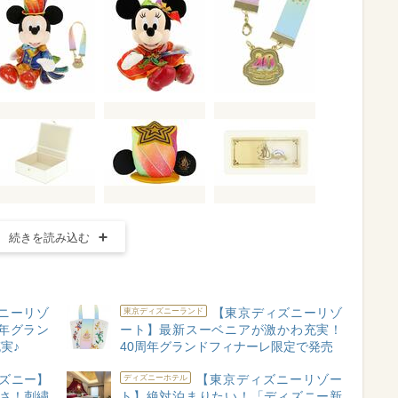
続きを読み込む
ニーリゾ
【東京ディズニーリゾ
東京ディズニーランド
年グラン
ート】最新スーベニアが激かわ充実！
実♪
40周年グランドフィナーレ限定で発売
ズニー】
【東京ディズニーリゾー
ディズニーホテル
いさ！刺繍
ト】絶対泊まりたい！「ディズニー新