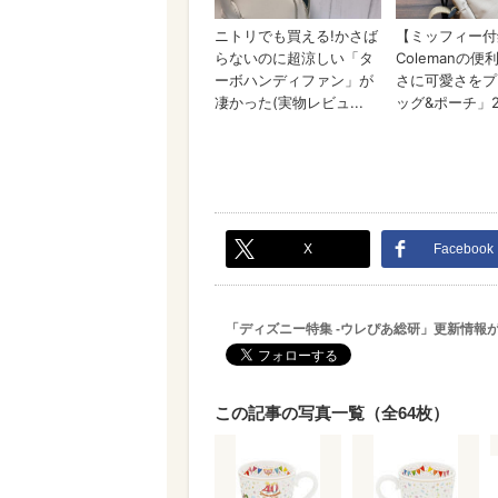
X
Facebook
「ディズニー特集 -ウレぴあ総研」更新情報
この記事の写真一覧（全64枚）