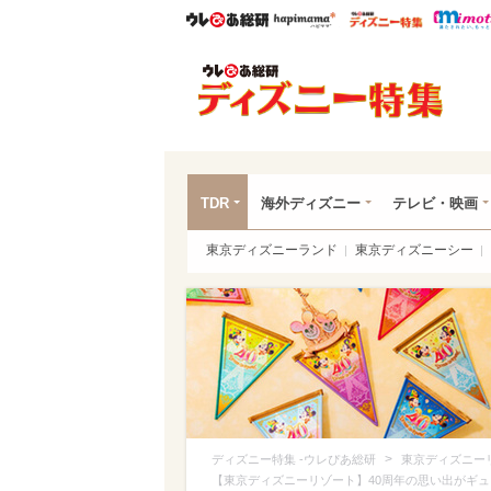
ウレぴあ総研
ハピママ*
ウレぴあ
ディ
TDR
海外ディズニー
テレビ・映画
東京ディズニーランド
東京ディズニーシー
>
ディズニー特集 -ウレぴあ総研
東京ディズニー
【東京ディズニーリゾート】40周年の思い出がギ