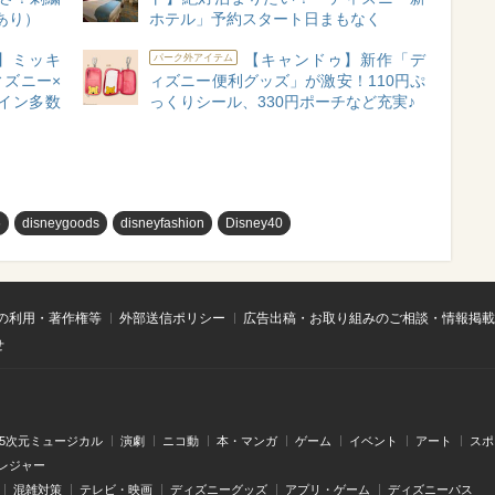
あり）
ホテル」予約スタート日まもなく
】ミッキ
【キャンドゥ】新作「デ
パーク外アイテム
ズニー×
ィズニー便利グッズ」が激安！110円ぷ
イン多数
っくりシール、330円ポーチなど充実♪
め
disneygoods
disneyfashion
Disney40
の利用・著作権等
外部送信ポリシー
広告出稿・お取り組みのご相談・情報掲載
せ
.5次元ミュージカル
演劇
ニコ動
本・マンガ
ゲーム
イベント
アート
スポ
レジャー
混雑対策
テレビ・映画
ディズニーグッズ
アプリ・ゲーム
ディズニーパス