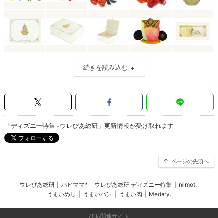
続きを読み込む
「ディズニー特集 -ウレぴあ総研」更新情報が受け取れます
ページの先頭へ
ウレぴあ総研
|
ハピママ*
|
ウレぴあ総研 ディズニー特集
|
mimot.
|
うまいめし
|
うまいパン
|
うまい肉
|
Medery.
ぴあ関連サイト