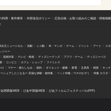
の利用・著作権等
外部送信ポリシー
広告出稿・お取り組みのご相談・情報掲載
せ
.5次元ミュージカル
演劇
ニコ動
本・マンガ
ゲーム
イベント
アート
スポ
レジャー
混雑対策
テレビ・映画
ディズニーグッズ
アプリ・ゲーム
ディズニーパス
酒
コンビニ
カフェ・ショップ
ファミレス
かけ
マナー・身だしなみ
節約
ダイエット・健康
家電
文房具
雑貨
キッチ
〜シェアしたくなる〜 至福な体験・旅特集
ペット特集：ウチのかぞく
特集 カラダ
ぴあ関⻄版WEB
ぴあ中部版WEB
ぴあフィルムフェスティバル(PFF)