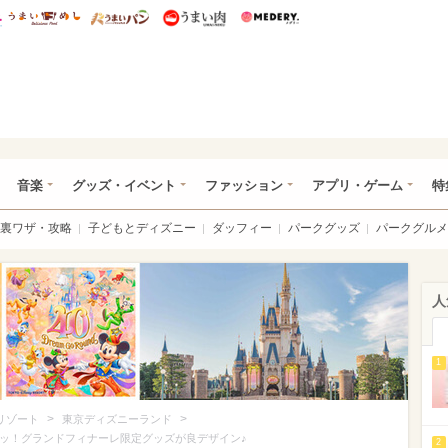
総研 ディズニー特集
mimot.
うまいめし
うまいパン
うまい肉
Medery.
ズニー特集 -ウレぴあ総研
音楽
グッズ・イベント
ファッション
アプリ・ゲーム
特
裏ワザ・攻略
子どもとディズニー
ダッフィー
パークグッズ
パークグルメ
人
1
>
>
リゾート
東京ディズニーランド
ュッ！グランドフィナーレ限定グッズが良デザイン♪
2