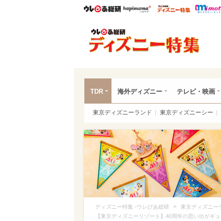
ウレぴあ総研
ハピママ*
ウレぴあ
ディ
TDR
海外ディズニー
テレビ・映画
東京ディズニーランド
東京ディズニーシー
>
ディズニー特集 -ウレぴあ総研
東京ディズニー
【東京ディズニーリゾート】40周年の思い出がギ