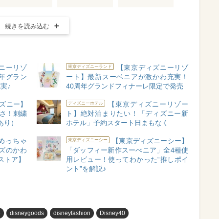
続きを読み込む
ニーリゾ
【東京ディズニーリゾ
東京ディズニーランド
年グラン
ート】最新スーベニアが激かわ充実！
実♪
40周年グランドフィナーレ限定で発売
ズニー】
【東京ディズニーリゾー
ディズニーホテル
いさ！刺繍
ト】絶対泊まりたい！「ディズニー新
あり）
ホテル」予約スタート日まもなく
めっちゃ
【東京ディズニーシー】
東京ディズニーシー
ズのかわ
「ダッフィー新作スーべニア」全4種使
ストア】
用レビュー！使ってわかった“推しポイ
ント”を解説♪
め
disneygoods
disneyfashion
Disney40