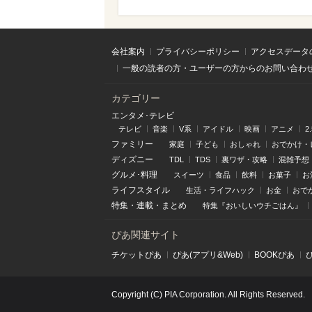
会社案内
プライバシーポリシー
アクセスデータ
一般の読者の方・ユーザーの方からのお問い合わ
カテゴリー
エンタメ･テレビ
テレビ
音楽
V系
アイドル
映画
アニメ
2
ファミリー
家庭
子ども
おしゃれ
おでかけ・
ディズニー
TDL
TDS
裏ワザ・攻略
混雑予想
グルメ･料理
スイーツ
食品
飲料
お菓子
お
ライフスタイル
生活・ライフハック
お金
おで
特集
・
連載
・
まとめ
特集『おいしいウチごはん』
ぴあ関連サイト
チケットぴあ
ぴあ(アプリ&Web)
BOOKぴあ
Copyright (C) PIA Corporation. All Rights Reserved.