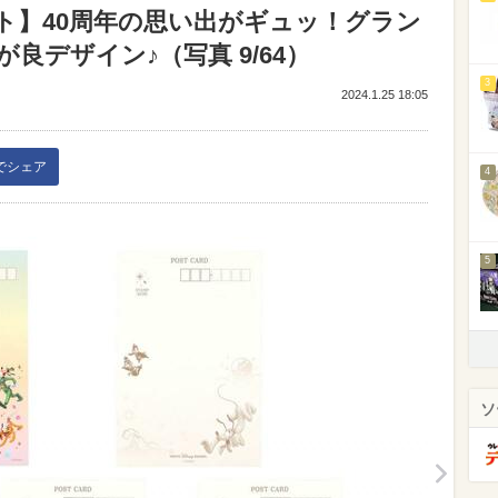
ト】40周年の思い出がギュッ！グラン
良デザイン♪（写真 9/64）
3
2024.1.25 18:05
kでシェア
4
5
ソ