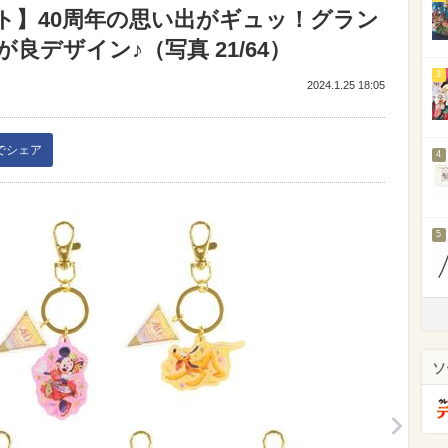
ト】40周年の思い出がギュッ！グラン
デザイン♪（写真 21/64）
3
2024.1.25 18:05
kでシェア
4
5
ソ