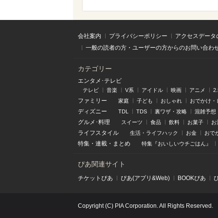
会社案内
プライバシーポリシー
アクセスデータ
一般の読者の方・ユーザーの方からのお問い合わ
カテゴリー
エンタメ･テレビ
テレビ
音楽
V系
アイドル
映画
アニメ
2
ファミリー
家庭
子ども
おしゃれ
おでかけ・
ディズニー
TDL
TDS
裏ワザ・攻略
混雑予想
グルメ･料理
スイーツ
食品
飲料
お菓子
お
ライフスタイル
生活・ライフハック
お金
おで
特集
・
連載
・
まとめ
特集『おいしいウチごはん』
ぴあ関連サイト
チケットぴあ
ぴあ(アプリ&Web)
BOOKぴあ
Copyright (C) PIA Corporation. All Rights Reserved.