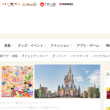
総研 ディズニー特集
mimot.
うまいめし
うまいパン
うまい肉
Medery.
ズニー特集 -ウレぴあ総研
音楽
グッズ・イベント
ファッション
アプリ・ゲーム
特
裏ワザ・攻略
子どもとディズニー
ダッフィー
パークグッズ
パークグルメ
人
1
>
>
リゾート
東京ディズニーランド
ュッ！グランドフィナーレ限定グッズが良デザイン♪
2