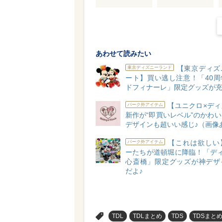
あわせて読みたい
【東京ディズ
東京ディズニーランド
ート】買い逃し注意！「40周
ドフィナーレ」限定グッズが充
【ユニクロ×ディ
パーク外アイテム
新作が“即買いレベル”のかわ
デザインも超いい感じ♪（画像
【これは欲しい
パーク外アイテム
ーたちが道頓堀に降臨！「ディ
心斎橋」限定グッズが神デザ
だよ♪
>
TDL
TDLまとめ
TDS
TDSまと