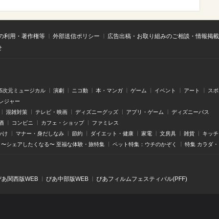
の利用・著作権等
外部送信ポリシー
広告出稿・お取り組みのご相談・情報掲載
せ
.5次元ミュージカル
演劇
ニコ動
本・マンガ
ゲーム
イベント
アート
スポ
レジャー
混雑対策
テレビ・映画
ディズニーグッズ
アプリ・ゲーム
ディズニーパス
酒
コンビニ
カフェ・ショップ
ファミレス
かけ
マナー・身だしなみ
節約
ダイエット・健康
家電
文房具
雑貨
キッチ
〜シェアしたくなる〜 至福な体験・旅特集
ペット特集：ウチのかぞく
特集 カラダ
ぴあ関⻄版WEB
ぴあ中部版WEB
ぴあフィルムフェスティバル(PFF)