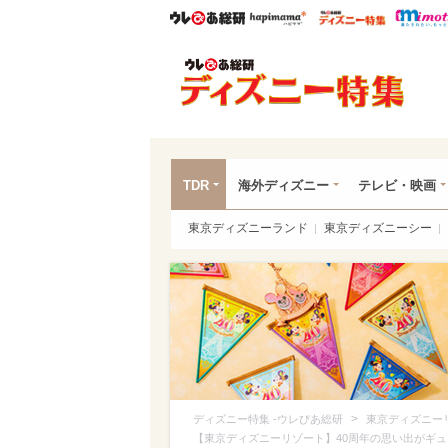
ウレぴあ総研
ハピママ*
ウレぴあ
ディ
TDR
海外ディズニー
テレビ・映画
東京ディズニーランド
東京ディズニーシー
>
ディズニー特集 -ウレぴあ総研
東京ディズニー
【東京ディズニーリゾート】40周年の思い出がギ