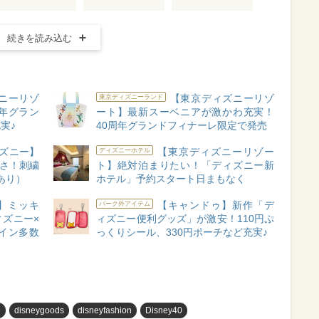
続きを読み込む
ニーリゾ
【東京ディズニーリゾ
東京ディズニーランド
年グラン
ート】最新スーベニアが激かわ充実！
実♪
40周年グランドフィナーレ限定で発売
ズニー】
【東京ディズニーリゾー
ディズニーホテル
いさ！刺繍
ト】絶対泊まりたい！「ディズニー新
あり）
ホテル」予約スタート日まもなく
】ミッキ
【キャンドゥ】新作「デ
パーク外アイテム
ズニー×
ィズニー便利グッズ」が激安！110円ぷ
イン多数
っくりシール、330円ポーチなど充実♪
め
disneygoods
disneyfashion
Disney40