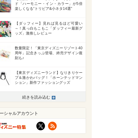
ド「ハーモニー・イン・カラー」が5倍
楽しくなる“トリビア&小ネタ14選”
【ダッフィー】見れば見るほど可愛い
～！真っ白もこもこ「ダッフィー最新グ
ッズ」激推しレビュー
数量限定！「東京ディズニーリゾート40
周年」記念きっぷ登場、終売デザイン復
刻も♪
【東京ディズニーランド】なりきりケー
プ＆激かわバッグ！「ホーンテッドマン
ション」新作ファッショングッズ
続きを読み込む
ーシャルアカウント
X
RSS
>