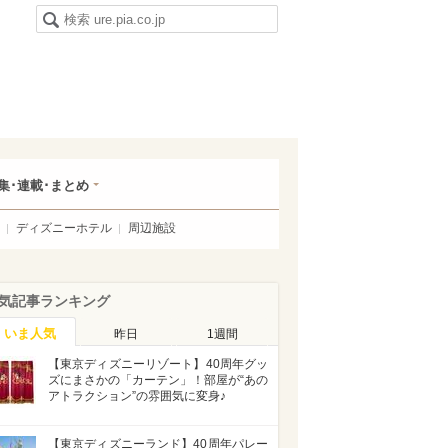
集･連載･まとめ
ディズニーホテル
周辺施設
気記事ランキング
いま人気
昨日
1週間
【東京ディズニーリゾート】40周年グッ
ズにまさかの「カーテン」！部屋が“あの
アトラクション”の雰囲気に変身♪
【東京ディズニーランド】40周年パレー