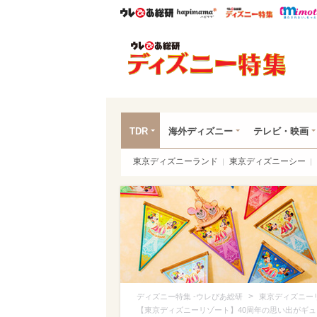
ウレぴあ総研
ハピママ*
ウレぴあ
ディ
TDR
海外ディズニー
テレビ・映画
東京ディズニーランド
東京ディズニーシー
>
ディズニー特集 -ウレぴあ総研
東京ディズニー
【東京ディズニーリゾート】40周年の思い出がギ