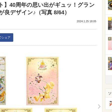
ト】40周年の思い出がギュッ！グラン
良デザイン♪（写真 8/64）
3
2024.1.25 18:05
kでシェア
4
5
ソ