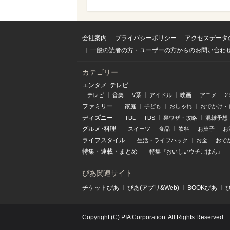
会社案内
プライバシーポリシー
アクセスデータ
一般の読者の方・ユーザーの方からのお問い合わ
カテゴリー
エンタメ･テレビ
テレビ
音楽
V系
アイドル
映画
アニメ
2
ファミリー
家庭
子ども
おしゃれ
おでかけ・
ディズニー
TDL
TDS
裏ワザ・攻略
混雑予想
グルメ･料理
スイーツ
食品
飲料
お菓子
お
ライフスタイル
生活・ライフハック
お金
おで
特集
・
連載
・
まとめ
特集『おいしいウチごはん』
ぴあ関連サイト
チケットぴあ
ぴあ(アプリ&Web)
BOOKぴあ
Copyright (C) PIA Corporation. All Rights Reserved.