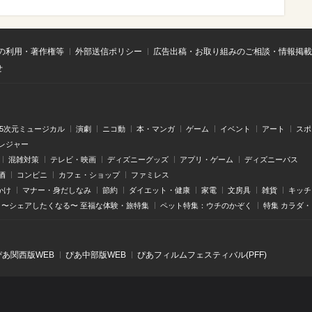
の利用・著作権等
外部送信ポリシー
広告出稿・お取り組みのご相談・情報掲載
せ
.5次元ミュージカル
演劇
ニコ動
本・マンガ
ゲーム
イベント
アート
スポ
レジャー
混雑対策
テレビ・映画
ディズニーグッズ
アプリ・ゲーム
ディズニーパス
酒
コンビニ
カフェ・ショップ
ファミレス
かけ
マナー・身だしなみ
節約
ダイエット・健康
家電
文房具
雑貨
キッチ
〜シェアしたくなる〜 至福な体験・旅特集
ペット特集：ウチのかぞく
特集 カラダ
ぴあ関⻄版WEB
ぴあ中部版WEB
ぴあフィルムフェスティバル(PFF)