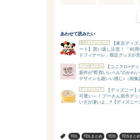
あわせて読みたい
【東京ディズ
東京ディズニーランド
ート】買い逃し注意！「40周
ドフィナーレ」限定グッズが充
【ユニクロ×ディ
パーク外アイテム
新作が“即買いレベル”のかわ
デザインも超いい感じ♪（画像
【ディズニー】
ディズニーストア
可愛い～！プーさん新作グッ
いさが凄いよ…!!【ディズニー
>
TDL
TDLまとめ
TDS
TDSまと