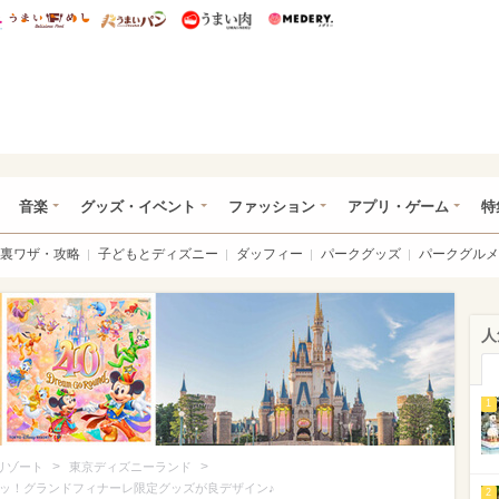
総研 ディズニー特集
mimot.
うまいめし
うまいパン
うまい肉
Medery.
ズニー特集 -ウレぴあ総研
音楽
グッズ・イベント
ファッション
アプリ・ゲーム
特
裏ワザ・攻略
子どもとディズニー
ダッフィー
パークグッズ
パークグルメ
人
1
>
>
リゾート
東京ディズニーランド
ュッ！グランドフィナーレ限定グッズが良デザイン♪
2