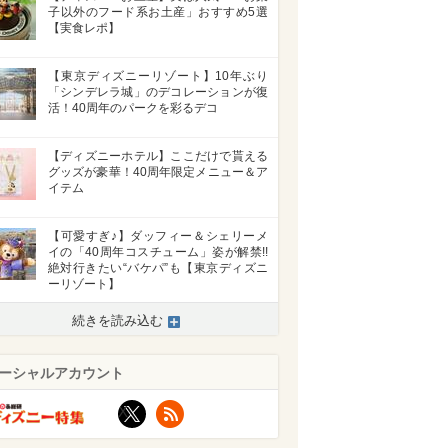
子以外のフード系お土産」おすすめ5選
【実食レポ】
【東京ディズニーリゾート】10年ぶり
「シンデレラ城」のデコレーションが復
活！40周年のパークを彩るデコ
【ディズニーホテル】ここだけで貰える
グッズが豪華！40周年限定メニュー＆ア
イテム
【可愛すぎ♪】ダッフィー＆シェリーメ
イの「40周年コスチューム」姿が解禁!!
絶対行きたい“バケパ”も【東京ディズニ
ーリゾート】
続きを読み込む
ーシャルアカウント
X
RSS
>