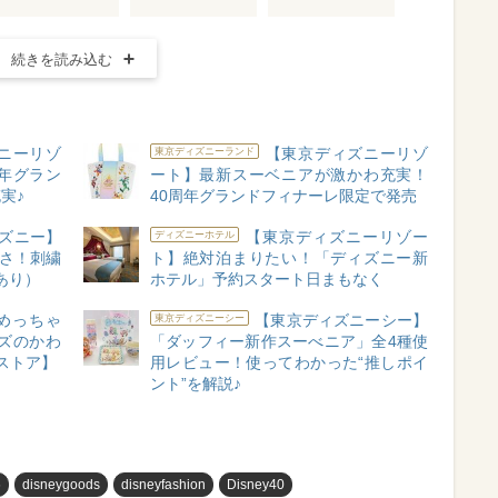
続きを読み込む
ニーリゾ
【東京ディズニーリゾ
東京ディズニーランド
年グラン
ート】最新スーベニアが激かわ充実！
実♪
40周年グランドフィナーレ限定で発売
ズニー】
【東京ディズニーリゾー
ディズニーホテル
いさ！刺繍
ト】絶対泊まりたい！「ディズニー新
あり）
ホテル」予約スタート日まもなく
めっちゃ
【東京ディズニーシー】
東京ディズニーシー
ズのかわ
「ダッフィー新作スーべニア」全4種使
ストア】
用レビュー！使ってわかった“推しポイ
ント”を解説♪
め
disneygoods
disneyfashion
Disney40