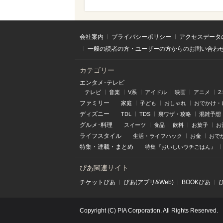
会社案内
プライバシーポリシー
アクセスデータ
一般の読者の方・ユーザーの方からのお問い合わ
カテゴリー
エンタメ･テレビ
テレビ
音楽
V系
アイドル
映画
アニメ
2
ファミリー
家庭
子ども
おしゃれ
おでかけ・
ディズニー
TDL
TDS
裏ワザ・攻略
混雑予想
グルメ･料理
スイーツ
食品
飲料
お菓子
お
ライフスタイル
生活・ライフハック
お金
おで
特集
・
連載
・
まとめ
特集『おいしいウチごはん』
ぴあ関連サイト
チケットぴあ
ぴあ(アプリ&Web)
BOOKぴあ
Copyright (C) PIA Corporation. All Rights Reserved.