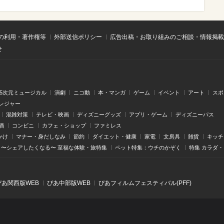
の利用・著作権等
外部送信ポリシー
広告出稿・お取り組みのご相談・情報掲載
せ
.5次元ミュージカル
演劇
ニコ動
本・マンガ
ゲーム
イベント
アート
スポ
レジャー
混雑対策
テレビ・映画
ディズニーグッズ
アプリ・ゲーム
ディズニーパス
酒
コンビニ
カフェ・ショップ
ファミレス
かけ
マナー・身だしなみ
節約
ダイエット・健康
家電
文房具
雑貨
キッチ
〜シェアしたくなる〜 至福な体験・旅特集
ペット特集：ウチのかぞく
特集 カラダ
ぴあ関⻄版WEB
ぴあ中部版WEB
ぴあフィルムフェスティバル(PFF)