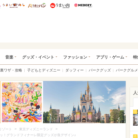
総研 ディズニー特集
mimot.
うまいめし
うまいパン
うまい肉
Medery.
ズニー特集 -ウレぴあ総研
音楽
グッズ・イベント
ファッション
アプリ・ゲーム
特
裏ワザ・攻略
子どもとディズニー
ダッフィー
パークグッズ
パークグルメ
人
1
>
>
リゾート
東京ディズニーランド
ュッ！グランドフィナーレ限定グッズが良デザイン♪
2