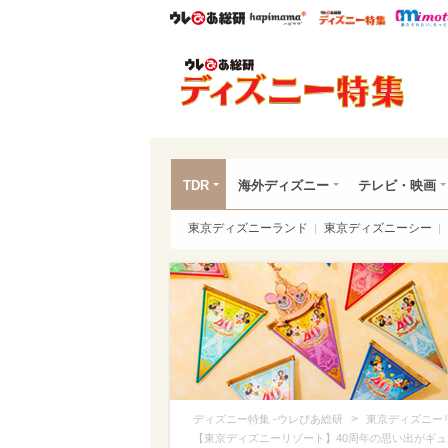
ウレぴあ総研
ハピママ*
ウレぴあ
ディ
TDR
海外ディズニー
テレビ・映画
東京ディズニーランド
東京ディズニーシー
>
ディズニー特集 -ウレぴあ総研
東京ディズニー
【東京ディズニーリゾート】40周年の思い出がギ