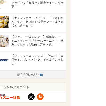
グッズ”も♪「40周年」限定アイテムが充
実
【東京ディズニーリゾート】「うきわま
ん」ランド初上陸！40周年フードまとめ
【どれ食べる？】
【ダッフィー&フレンズ】感慨深い…！
ミニトランク型「新作スーベニア」で感
激してしまった理由【実物レポ】
【ダッフィー＆フレンズ】「ぬいぐるみ
用ディスプレイバッグ」で仲よくいっし
ょ♪
続きを読み込む
ーシャルアカウント
X
RSS
>