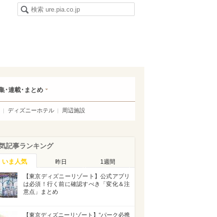
集･連載･まとめ
ディズニーホテル
周辺施設
気記事ランキング
いま人気
昨日
1週間
【東京ディズニーリゾート】公式アプリ
は必須！行く前に確認すべき「変化＆注
意点」まとめ
【東京ディズニーリゾート】“パーク必携