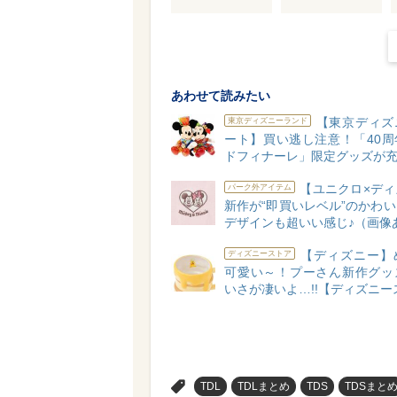
あわせて読みたい
【東京ディズ
東京ディズニーランド
ート】買い逃し注意！「40周
ドフィナーレ」限定グッズが充
【ユニクロ×ディ
パーク外アイテム
新作が“即買いレベル”のかわ
デザインも超いい感じ♪（画像
【ディズニー】
ディズニーストア
可愛い～！プーさん新作グッ
いさが凄いよ…!!【ディズニー
>
TDL
TDLまとめ
TDS
TDSまと