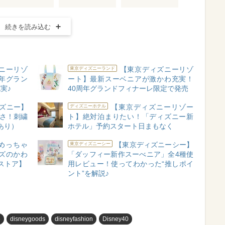
続きを読み込む
ニーリゾ
【東京ディズニーリゾ
東京ディズニーランド
年グラン
ート】最新スーベニアが激かわ充実！
実♪
40周年グランドフィナーレ限定で発売
ズニー】
【東京ディズニーリゾー
ディズニーホテル
いさ！刺繍
ト】絶対泊まりたい！「ディズニー新
あり）
ホテル」予約スタート日まもなく
めっちゃ
【東京ディズニーシー】
東京ディズニーシー
ズのかわ
「ダッフィー新作スーべニア」全4種使
ストア】
用レビュー！使ってわかった“推しポイ
ント”を解説♪
め
disneygoods
disneyfashion
Disney40