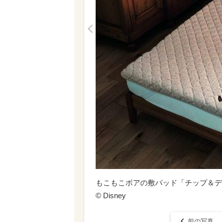
<
もこもこボアの敷パッド「チップ＆デール」
© Disney
前の写真