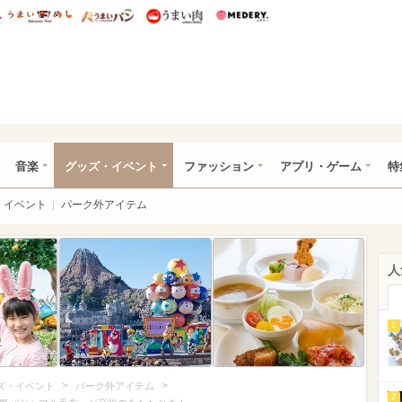
総研 ディズニー特集
mimot.
うまいめし
うまいパン
うまい肉
Medery.
ズニー特集 -ウレぴあ総研
音楽
グッズ・イベント
ファッション
アプリ・ゲーム
特
イベント
パーク外アイテム
人
1
>
>
ズ・イベント
パーク外アイテム
2