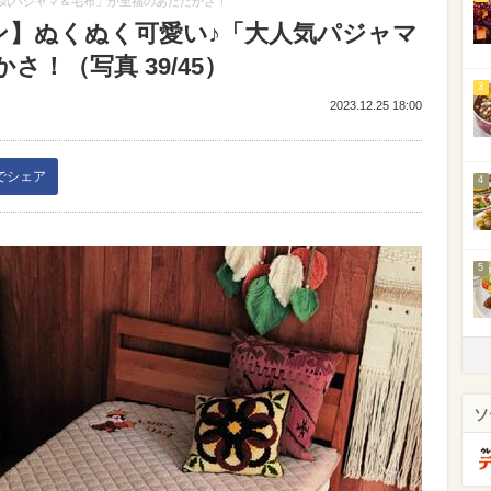
人気パジャマ＆毛布」が至福のあたたかさ！
ン】ぬくぬく可愛い♪「大人気パジャマ
！（写真 39/45）
3
2023.12.25 18:00
kでシェア
4
5
ソ