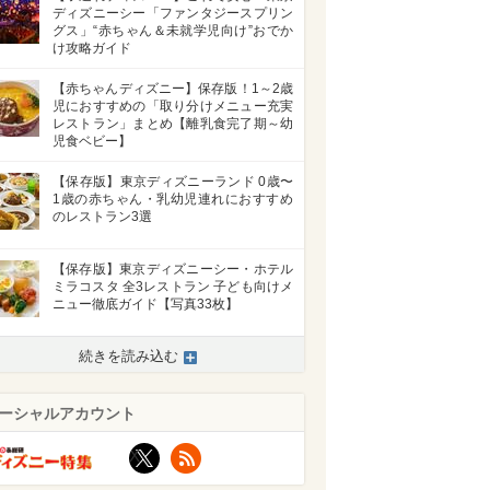
ディズニーシー「ファンタジースプリン
グス」“赤ちゃん＆未就学児向け”おでか
け攻略ガイド
【赤ちゃんディズニー】保存版！1～2歳
児におすすめの「取り分けメニュー充実
レストラン」まとめ【離乳食完了期～幼
児食ベビー】
【保存版】東京ディズニーランド 0歳〜
1歳の赤ちゃん・乳幼児連れにおすすめ
のレストラン3選
【保存版】東京ディズニーシー・ホテル
ミラコスタ 全3レストラン 子ども向けメ
ニュー徹底ガイド【写真33枚】
続きを読み込む
ーシャルアカウント
X
RSS