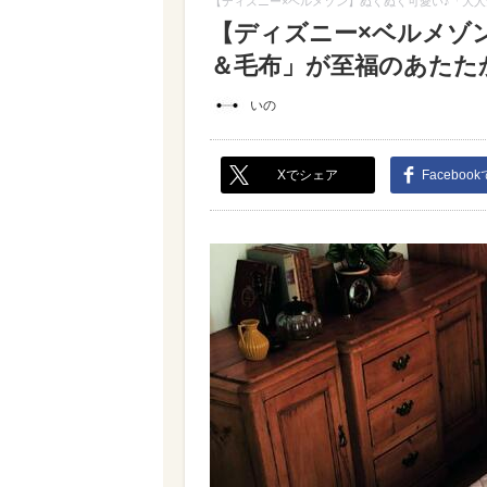
【ディズニー×ベルメゾン】ぬくぬく可愛い♪「大
【ディズニー×ベルメゾ
＆毛布」が至福のあたたかさ
いの
Xでシェア
Faceboo