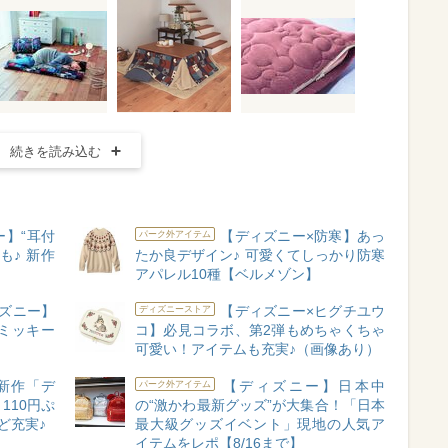
続きを読み込む
ー】“耳付
【ディズニー×防寒】あっ
パーク外アイテム
も♪ 新作
たか良デザイン♪ 可愛くてしっかり防寒
アパレル10種【ベルメゾン】
ズニー】
【ディズニー×ヒグチユウ
ディズニーストア
ミッキー
コ】必見コラボ、第2弾もめちゃくちゃ
可愛い！アイテムも充実♪（画像あり）
新作「デ
【ディズニー】日本中
パーク外アイテム
110円ぷ
の“激かわ最新グッズ”が大集合！「日本
ど充実♪
最大級グッズイベント」現地の人気ア
イテムをレポ【8/16まで】