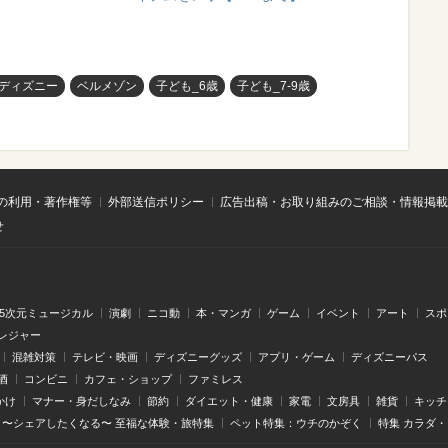
ディズニー
ベルメゾン
子ども_6歳
子ども_7-9歳
の利用・著作権等
外部送信ポリシー
広告出稿・お取り組みのご相談・情報掲載
せ
.5次元ミュージカル
演劇
ニコ動
本・マンガ
ゲーム
イベント
アート
スポ
レジャー
混雑対策
テレビ・映画
ディズニーグッズ
アプリ・ゲーム
ディズニーパス
酒
コンビニ
カフェ・ショップ
ファミレス
かけ
マナー・身だしなみ
節約
ダイエット・健康
家電
文房具
雑貨
キッチ
〜シェアしたくなる〜 至福な体験・旅特集
ペット特集：ウチのかぞく
特集 カラダ