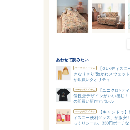
あわせて読みたい
【GU×ディズニ
パーク外アイテム
きなりきり”激かわスウェット
が即買いクオリティ！
【ユニクロ×ディ
パーク外アイテム
個性派デザインがいい感じ！
の即買い新作アパレル
【キャンドゥ】
パーク外アイテム
ィズニー便利グッズ」が激安！
っくりシール、330円ポーチな