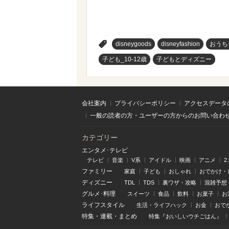
>
disneygoods
disneyfashion
おうち
子ども_10-12歳
子どもとディズニー
会社案内
プライバシーポリシー
アクセスデータ
一般の読者の方・ユーザーの方からのお問い合わ
カテゴリー
エンタメ･テレビ
テレビ
音楽
V系
アイドル
映画
アニメ
2
ファミリー
家庭
子ども
おしゃれ
おでかけ・
ディズニー
TDL
TDS
裏ワザ・攻略
混雑予想
グルメ･料理
スイーツ
食品
飲料
お菓子
お
ライフスタイル
生活・ライフハック
お金
おで
特集
・
連載
・
まとめ
特集『おいしいウチごはん』