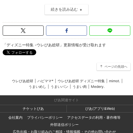
続きを読み込む
「ディズニー特集 -ウレぴあ総研」更新情報が受け取れます
ページの先頭へ
ウレぴあ総研
|
ハピママ*
|
ウレぴあ総研 ディズニー特集
|
mimot.
|
うまいめし
|
うまいパン
|
うまい肉
|
Medery.
ぴあ関連サイト
チケットぴあ
ぴあ(アプリ&Web)
会社案内
プライバシーポリシー
アクセスデータの利用・著作権等
外部送信ポリシー
広告出稿・お取り組みのご相談・情報掲載・その他お問い合わせ