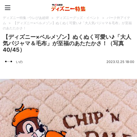
ディズニー特集 -ウレぴあ
ディズニー特集 -ウレぴあ総研
>
ディズニーグッズ・イベント
>
パーク外アイテ
ム
>
【ディズニー×ベルメゾン】ぬくぬく可愛い♪「大人気パジャマ＆毛布」が至福
のあたたかさ！
【ディズニー×ベルメゾン】ぬくぬく可愛い♪「大人
気パジャマ＆毛布」が至福のあたたかさ！（写真
40/45）
いの
2023.12.25 18:00