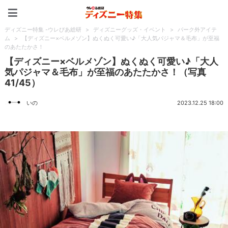
ディズニー特集 -ウレぴあ
ディズニー特集 -ウレぴあ総研
>
ディズニーグッズ・イベント
>
パーク外アイテ
ム
>
【ディズニー×ベルメゾン】ぬくぬく可愛い♪「大人気パジャマ＆毛布」が至福
のあたたかさ！
【ディズニー×ベルメゾン】ぬくぬく可愛い♪「大人
気パジャマ＆毛布」が至福のあたたかさ！（写真
41/45）
いの
2023.12.25 18:00