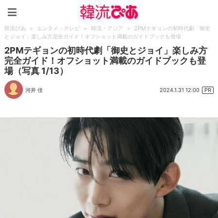
韓流ぴあ
韓流ぴあ
>
エンタメ・テレビ
>
韓流・アジア
>
2PMテギョンの初時代劇「御史
とジョイ」楽しみ方完全ガイド！オフショット満載のガイドブックも登場
2PMテギョンの初時代劇「御史とジョイ」楽しみ方
完全ガイド！オフショット満載のガイドブックも登
場（写真 1/13）
2024.1.31 12:00
河井 佳
PR