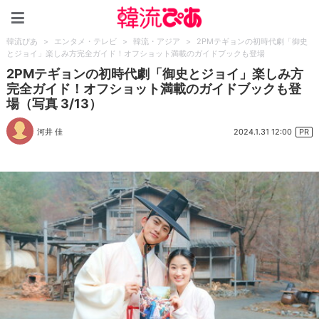
韓流ぴあ
韓流ぴあ
>
エンタメ・テレビ
>
韓流・アジア
>
2PMテギョンの初時代劇「御史
とジョイ」楽しみ方完全ガイド！オフショット満載のガイドブックも登場
2PMテギョンの初時代劇「御史とジョイ」楽しみ方
完全ガイド！オフショット満載のガイドブックも登
場（写真 3/13）
2024.1.31 12:00
河井 佳
PR