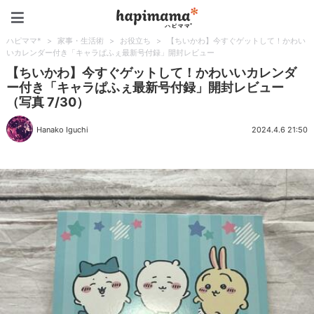
ハピママ*
ハピママ*
>
家事・生活術
>
お役立ち
>
【ちいかわ】今すぐゲットして！かわい
いカレンダー付き「キャラぱふぇ最新号付録」開封レビュー
【ちいかわ】今すぐゲットして！かわいいカレンダ
ー付き「キャラぱふぇ最新号付録」開封レビュー
（写真 7/30）
Hanako Iguchi
2024.4.6 21:50