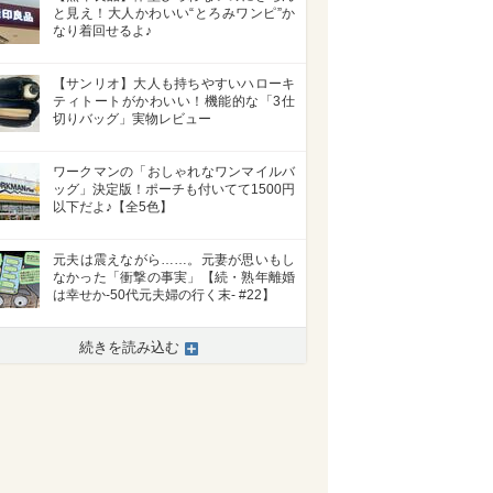
と見え！大人かわいい“とろみワンピ”か
なり着回せるよ♪
【サンリオ】大人も持ちやすいハローキ
ティトートがかわいい！機能的な「3仕
切りバッグ」実物レビュー
ワークマンの「おしゃれなワンマイルバ
ッグ」決定版！ポーチも付いてて1500円
以下だよ♪【全5色】
元夫は震えながら……。元妻が思いもし
なかった「衝撃の事実」【続・熟年離婚
は幸せか-50代元夫婦の行く末- #22】
続きを読み込む
>