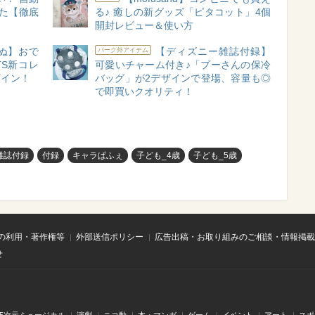
た【徹底
る♪ 癒しの新グッズ「ピタコット」4個
開封レビュー＆使い方
ぬ】おで
【ディズニー雑誌付録】
パーク外アイテム
TS新コレ
可愛いチャーム付き♪「プーさんの保冷
ザイン！
バッグ」が2デザインで登場、容量も◎
で即買いクオリティ！
雑誌付録
付録
キャラぱふぇ
子ども_4歳
子ども_5歳
の利用・著作権等
外部送信ポリシー
広告出稿・お取り組みのご相談・情報掲載
せ