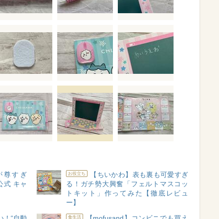
が尊すぎ
【ちいかわ】表も裏も可愛すぎ
お役立ち
式 キャ
る！ガチ勢大興奮「フェルトマスコッ
ー
トキット」作ってみた【徹底レビュ
ー】
い！“自動
【mofusand】コンビニでも買え
食生活