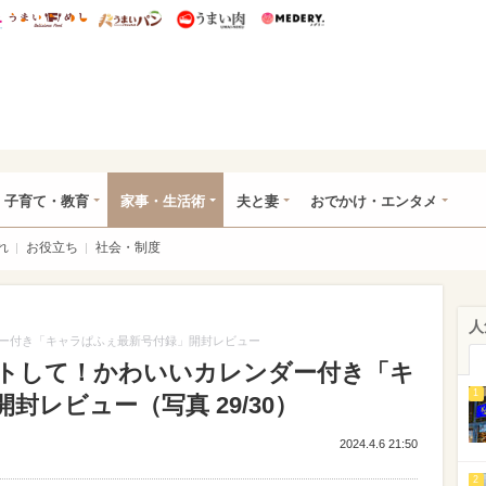
総研 ディズニー特集
mimot.
うまいめし
うまいパン
うまい肉
Medery.
ママ*
子育て・教育
家事・生活術
夫と妻
おでかけ・エンタメ
れ
お役立ち
社会・制度
人
ー付き「キャラぱふぇ最新号付録」開封レビュー
トして！かわいいカレンダー付き「キ
1
封レビュー（写真 29/30）
2024.4.6 21:50
2