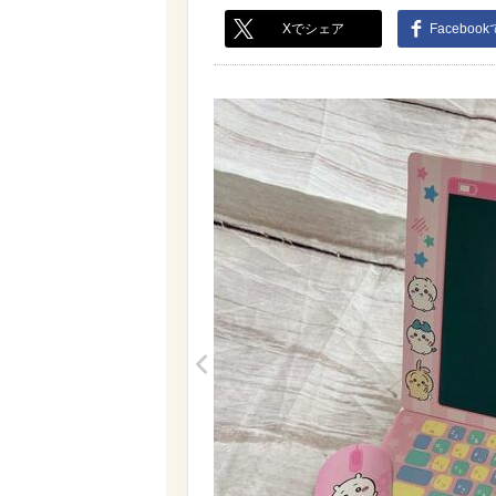
Xでシェア
Faceboo
<