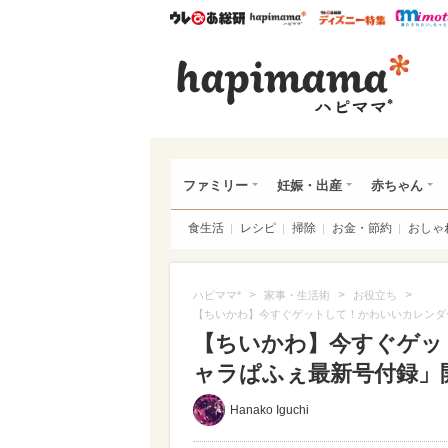
ウレぴあ総研
ハピママ*
ウレぴあ
ハピ
ファミリー
妊娠・出産
赤ちゃん
食生活
レシピ
掃除
お金・節約
おしゃ
>
>
>
ハピママ*
家事・生活術
お役立ち
【ちいかわ】今すぐゲットして！かわいいカレンダ
【ちいかわ】今すぐゲッ
ャラぱふぇ最新号付録」開
Hanako Iguchi