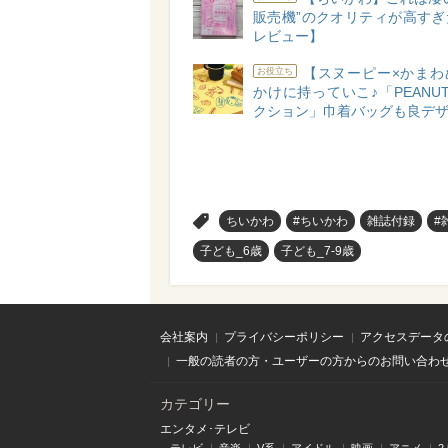
販売機”のクオリティが高すぎ
レビュー】
【スヌーピー×かまわ
お役立ち
かけに持っていこ♪「PEANU
クション」巾着バッグも良デ
>
ちいかわ
#ちいかわ
雑誌付録
#
子ども_6歳
子ども_7-9歳
会社案内
プライバシーポリシー
アクセスデータ
一般の読者の方・ユーザーの方からのお問い合わ
カテゴリー
エンタメ･テレビ