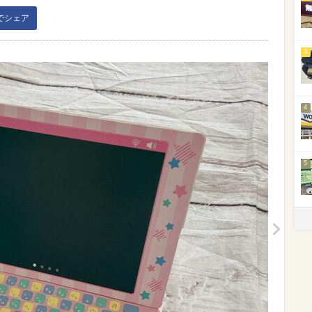
kでシェア
3
4
5