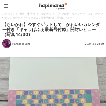
ハピママ*
ハピママ*
>
家事・生活術
>
お役立ち
>
【ちいかわ】今すぐゲットして！かわい
いカレンダー付き「キャラぱふぇ最新号付録」開封レビュー
【ちいかわ】今すぐゲットして！かわいいカレンダ
ー付き「キャラぱふぇ最新号付録」開封レビュー
（写真 14/30）
Hanako Iguchi
2024.4.6 21:50