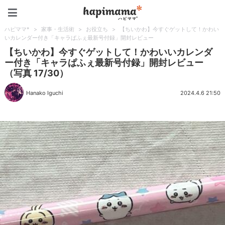
ハピママ*
ハピママ*
>
家事・生活術
>
お役立ち
>
【ちいかわ】今すぐゲットして！かわい
いカレンダー付き「キャラぱふぇ最新号付録」開封レビュー
【ちいかわ】今すぐゲットして！かわいいカレンダ
ー付き「キャラぱふぇ最新号付録」開封レビュー
（写真 17/30）
Hanako Iguchi
2024.4.6 21:50