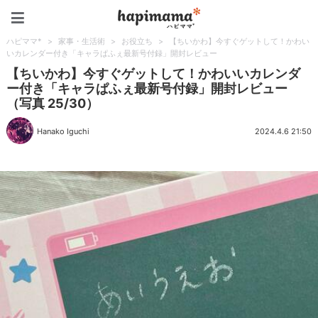
ハピママ*
ハピママ*
>
家事・生活術
>
お役立ち
>
【ちいかわ】今すぐゲットして！かわい
いカレンダー付き「キャラぱふぇ最新号付録」開封レビュー
【ちいかわ】今すぐゲットして！かわいいカレンダ
ー付き「キャラぱふぇ最新号付録」開封レビュー
（写真 25/30）
Hanako Iguchi
2024.4.6 21:50