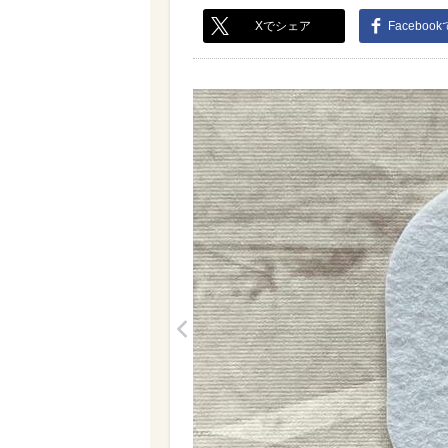
Xでシェア
Faceboo
<