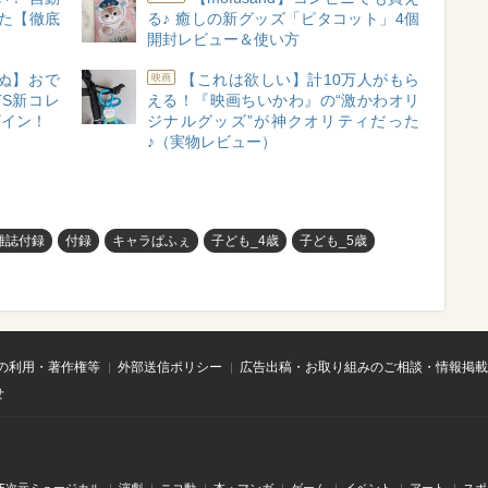
た【徹底
る♪ 癒しの新グッズ「ピタコット」4個
開封レビュー＆使い方
ぬ】おで
【これは欲しい】計10万人がもら
映画
TS新コレ
える！『映画ちいかわ』の“激かわオリ
ザイン！
ジナルグッズ”が神クオリティだった
♪（実物レビュー）
雑誌付録
付録
キャラぱふぇ
子ども_4歳
子ども_5歳
の利用・著作権等
外部送信ポリシー
広告出稿・お取り組みのご相談・情報掲載
せ