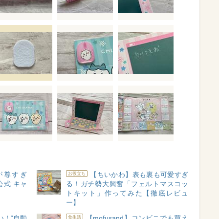
が尊すぎ
【ちいかわ】表も裏も可愛すぎ
お役立ち
式 キャ
る！ガチ勢大興奮「フェルトマスコッ
ー
トキット」作ってみた【徹底レビュ
ー】
い！“自動
【mofusand】コンビニでも買え
食生活