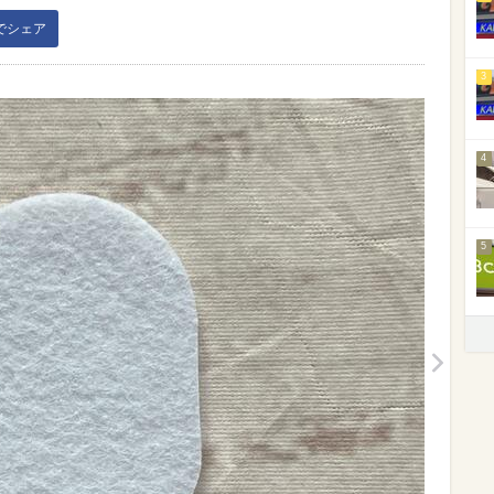
kでシェア
3
4
5