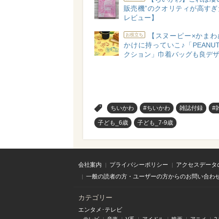
販売機”のクオリティが高すぎ
レビュー】
【スヌーピー×かまわ
お役立ち
かけに持っていこ♪「PEANU
クション」巾着バッグも良デ
>
ちいかわ
#ちいかわ
雑誌付録
#
子ども_6歳
子ども_7-9歳
会社案内
プライバシーポリシー
アクセスデータ
一般の読者の方・ユーザーの方からのお問い合わ
カテゴリー
エンタメ･テレビ