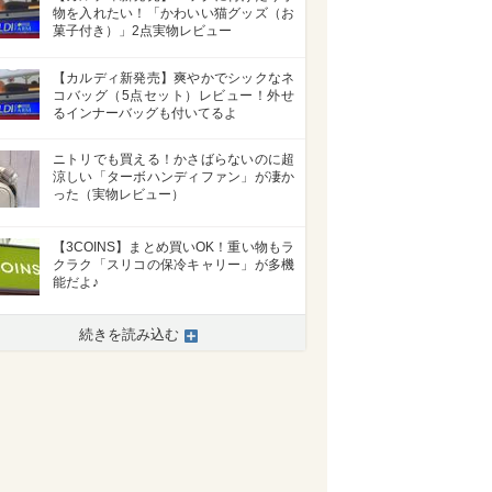
物を入れたい！「かわいい猫グッズ（お
菓子付き）」2点実物レビュー
【カルディ新発売】爽やかでシックなネ
コバッグ（5点セット）レビュー！外せ
るインナーバッグも付いてるよ
ニトリでも買える！かさばらないのに超
涼しい「ターボハンディファン」が凄か
った（実物レビュー）
【3COINS】まとめ買いOK！重い物もラ
クラク「スリコの保冷キャリー」が多機
能だよ♪
続きを読み込む
>