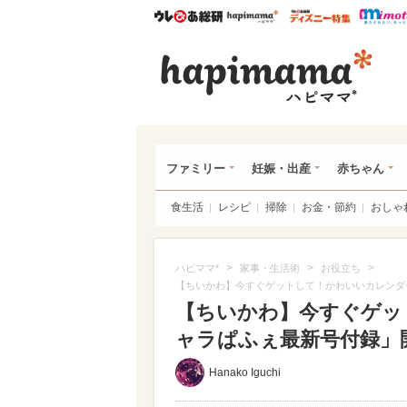
ウレぴあ総研
ハピママ*
ウレぴあ
ハピ
ファミリー
妊娠・出産
赤ちゃん
食生活
レシピ
掃除
お金・節約
おしゃ
>
>
>
ハピママ*
家事・生活術
お役立ち
【ちいかわ】今すぐゲットして！かわいいカレンダ
【ちいかわ】今すぐゲッ
ャラぱふぇ最新号付録」開
Hanako Iguchi