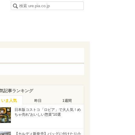
気記事ランキング
いま人気
昨日
1週間
日本版コストコ「ロピア」で大人気！め
ちゃ売れ“おいしい惣菜”10選
【カルディ新発売】バッグに付けたり小