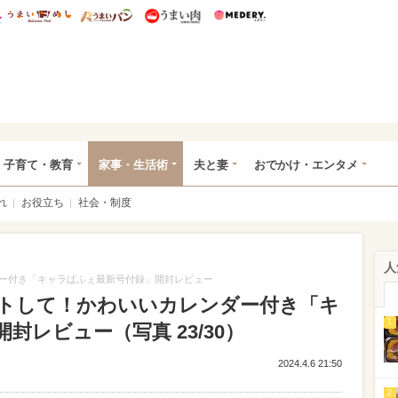
総研 ディズニー特集
mimot.
うまいめし
うまいパン
うまい肉
Medery.
ママ*
子育て・教育
家事・生活術
夫と妻
おでかけ・エンタメ
れ
お役立ち
社会・制度
人
ー付き「キャラぱふぇ最新号付録」開封レビュー
トして！かわいいカレンダー付き「キ
1
封レビュー（写真 23/30）
2024.4.6 21:50
2