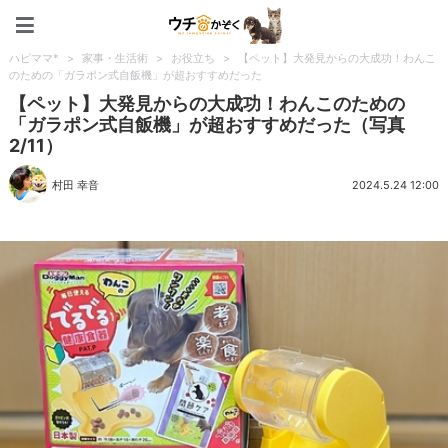
ペット特集：ウチのかぞく
ハピママ*
>
家事・生活術
>
お役立ち
>
【ペット】大発見からの大成功！わんこ
のための「ガラポン式自飯機」が超おすすめだった
【ペット】大発見からの大成功！わんこのための
「ガラポン式自飯機」が超おすすめだった（写真
2/11）
村田 幸音
2024.5.24 12:00