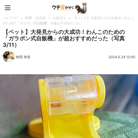
ペット特集：ウチのかぞく
ハピママ*
>
家事・生活術
>
お役立ち
>
【ペット】大発見からの大成功！わんこ
のための「ガラポン式自飯機」が超おすすめだった
【ペット】大発見からの大成功！わんこのための
「ガラポン式自飯機」が超おすすめだった（写真
3/11）
村田 幸音
2024.5.24 12:00