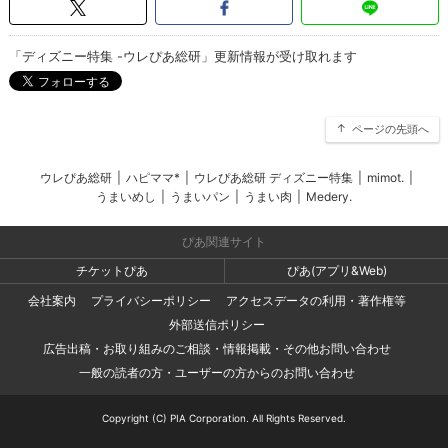
「ディズニー特集 -ウレぴあ総研」更新情報が受け取れます
ページの先頭へ
ウレぴあ総研
|
ハピママ*
|
ウレぴあ総研 ディズニー特集
|
mimot.
|
うまいめし
|
うまいパン
|
うまい肉
|
Medery.
ぴあ関連サイト
チケットぴあ
ぴあ(アプリ&Web)
会社案内
プライバシーポリシー
アクセスデータの利用・著作権等
外部送信ポリシー
広告出稿・お取り組みのご相談・情報掲載・その他お問い合わせ
一般の読者の方・ユーザーの方からのお問い合わせ
Copyright (C) PIA Corporation. All Rights Reserved.