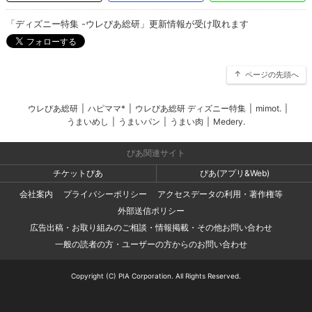
「ディズニー特集 -ウレぴあ総研」更新情報が受け取れます
ページの先頭へ
ウレぴあ総研
|
ハピママ*
|
ウレぴあ総研 ディズニー特集
|
mimot.
|
うまいめし
|
うまいパン
|
うまい肉
|
Medery.
ぴあ関連サイト
チケットぴあ
ぴあ(アプリ&Web)
会社案内
プライバシーポリシー
アクセスデータの利用・著作権等
外部送信ポリシー
広告出稿・お取り組みのご相談・情報掲載・その他お問い合わせ
一般の読者の方・ユーザーの方からのお問い合わせ
Copyright (C) PIA Corporation. All Rights Reserved.