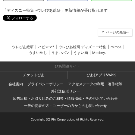
「ディズニー特集 -ウレぴあ総研」更新情報が受け取れます
ページの先頭へ
ウレぴあ総研
|
ハピママ*
|
ウレぴあ総研 ディズニー特集
|
mimot.
|
うまいめし
|
うまいパン
|
うまい肉
|
Medery.
ぴあ関連サイト
チケットぴあ
ぴあ(アプリ&Web)
会社案内
プライバシーポリシー
アクセスデータの利用・著作権等
外部送信ポリシー
広告出稿・お取り組みのご相談・情報掲載・その他お問い合わせ
一般の読者の方・ユーザーの方からのお問い合わせ
Copyright (C) PIA Corporation. All Rights Reserved.