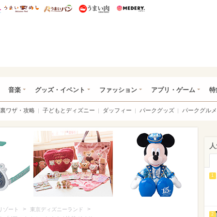
総研 ディズニー特集
mimot.
うまいめし
うまいパン
うまい肉
Medery.
ズニー特集 -ウレぴあ総研
音楽
グッズ・イベント
ファッション
アプリ・ゲーム
特
裏ワザ・攻略
子どもとディズニー
ダッフィー
パークグッズ
パークグルメ
人
1
>
>
リゾート
東京ディズニーランド
2