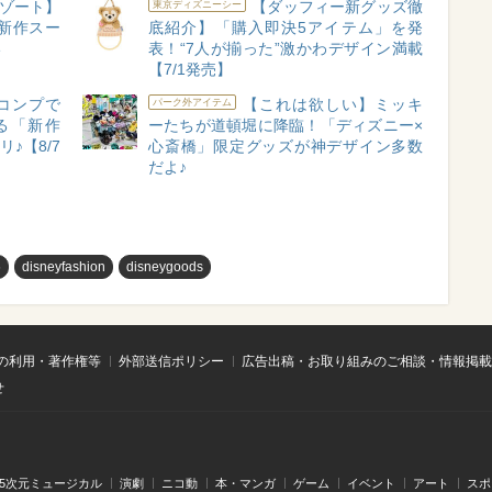
ゾート】
【ダッフィー新グッズ徹
東京ディズニーシー
新作スー
底紹介】「購入即決5アイテム」を発
い
表！“7人が揃った”激かわデザイン満載
【7/1発売】
コンプで
【これは欲しい】ミッキ
パーク外アイテム
る「新作
ーたちが道頓堀に降臨！「ディズニー×
♪【8/7
心斎橋」限定グッズが神デザイン多数
だよ♪
め
disneyfashion
disneygoods
の利用・著作権等
外部送信ポリシー
広告出稿・お取り組みのご相談・情報掲載
せ
.5次元ミュージカル
演劇
ニコ動
本・マンガ
ゲーム
イベント
アート
スポ