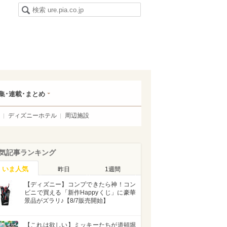
集･連載･まとめ
ディズニーホテル
周辺施設
気記事ランキング
いま人気
昨日
1週間
【ディズニー】コンプできたら神！コン
ビニで買える「新作Happyくじ」に豪華
景品がズラリ♪【8/7販売開始】
【これは欲しい】ミッキーたちが道頓堀