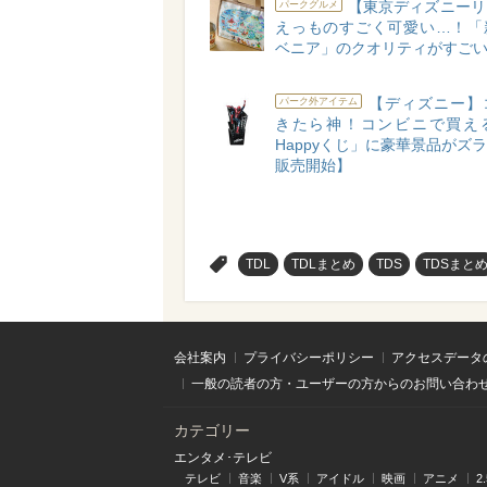
【東京ディズニーリ
パークグルメ
えっものすごく可愛い…！「
ベニア」のクオリティがすご
【ディズニー】
パーク外アイテム
きたら神！コンビニで買え
Happyくじ」に豪華景品がズラリ
販売開始】
>
TDL
TDLまとめ
TDS
TDSまと
会社案内
プライバシーポリシー
アクセスデータ
一般の読者の方・ユーザーの方からのお問い合わ
カテゴリー
エンタメ･テレビ
テレビ
音楽
V系
アイドル
映画
アニメ
2