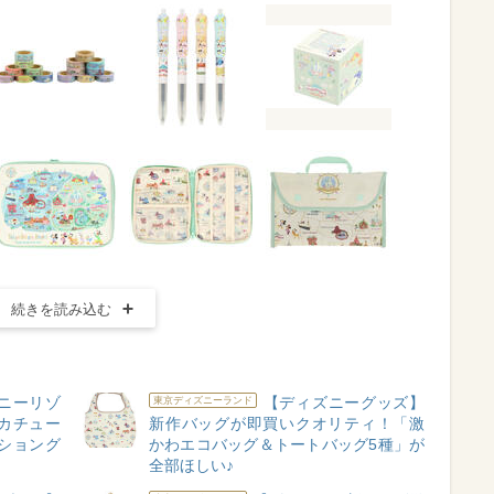
続きを読み込む
ニーリゾ
【ディズニーグッズ】
東京ディズニーランド
カチュー
新作バッグが即買いクオリティ！「激
ショング
かわエコバッグ＆トートバッグ5種」が
全部ほしい♪