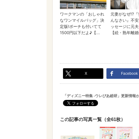
X
Facebook
「ディズニー特集 -ウレぴあ総研」更新情報
この記事の写真一覧（全61枚）