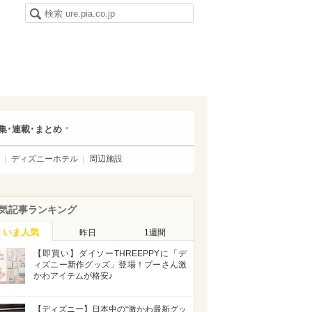
集･連載･まとめ
ディズニーホテル
周辺施設
気記事ランキング
いま人気
昨日
1週間
【即買い】ダイソーTHREEPPYに「デ
ィズニー新作グッズ」登場！プーさん激
かわアイテムが格安♪
【ディズニー】日本中の“激かわ最新グッ