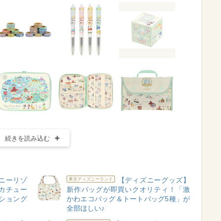
続きを読み込む
ニーリゾ
【ディズニーグッズ】
東京ディズニーランド
カチュー
新作バッグが即買いクオリティ！「激
ショング
かわエコバッグ＆トートバッグ5種」が
全部ほしい♪