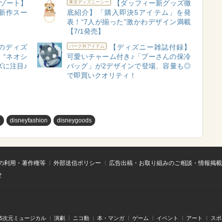
ゾート】
【ダッフィー新グッズ徹
東京ディズニーシー
新作スー
底紹介】「購入即決5アイテム」を発
い
表！“7人が揃った”激かわデザイン満載
【7/1発売】
のディズ
【ディズニー雑誌付録】
パーク外アイテム
“ネオシ
可愛いチャーム付き♪「プーさんの保冷
ズに注目♪
バッグ」が2デザインで登場、容量も◎
で即買いクオリティ！
め
disneyfashion
disneygoods
の利用・著作権等
外部送信ポリシー
広告出稿・お取り組みのご相談・情報掲載
せ
.5次元ミュージカル
演劇
ニコ動
本・マンガ
ゲーム
イベント
アート
スポ