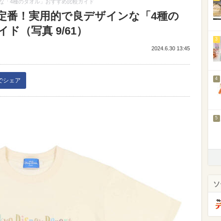
な「4種のタオル」おすすめ比較ガイド
定番！実用的で良デザインな「4種の
ド（写真 9/61）
3
2024.6.30 13:45
4
kでシェア
5
ソ