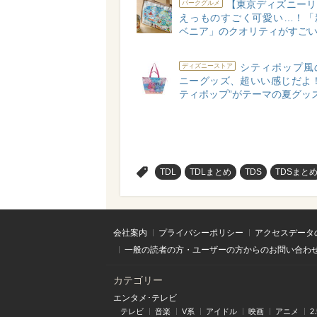
【東京ディズニーリ
パークグルメ
えっものすごく可愛い…！「
ベニア」のクオリティがすご
シティポップ風
ディズニーストア
ニーグッズ、超いい感じだよ！
ティポップ”がテーマの夏グッ
>
TDL
TDLまとめ
TDS
TDSまと
会社案内
プライバシーポリシー
アクセスデータ
一般の読者の方・ユーザーの方からのお問い合わ
カテゴリー
エンタメ･テレビ
テレビ
音楽
V系
アイドル
映画
アニメ
2