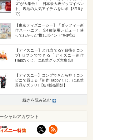
ズ”が大集合！「日本最大級グッズイベン
ト」現地の人気アイテムをレポ【8/16ま
で】
【東京ディズニーシー】「ダッフィー新
作スーべニア」全4種使用レビュー！使
ってわかった“推しポイント”を解説♪
【ディズニー】どれ当てる? 目指せコン
プ! セブンでできる「ディズニー新作
Happyくじ」に豪華グッズ大集合!!
【ディズニー】コンプできたら神！コン
ビニで買える「新作Happyくじ」に豪華
景品がズラリ♪【8/7販売開始】
続きを読み込む
ーシャルアカウント
X
RSS