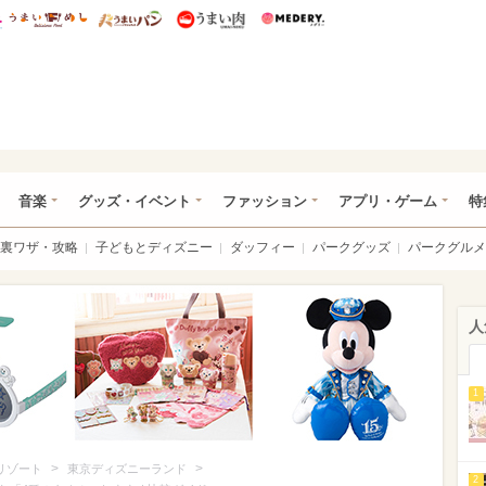
総研 ディズニー特集
mimot.
うまいめし
うまいパン
うまい肉
Medery.
ズニー特集 -ウレぴあ総研
音楽
グッズ・イベント
ファッション
アプリ・ゲーム
特
裏ワザ・攻略
子どもとディズニー
ダッフィー
パークグッズ
パークグルメ
人
1
>
>
リゾート
東京ディズニーランド
2