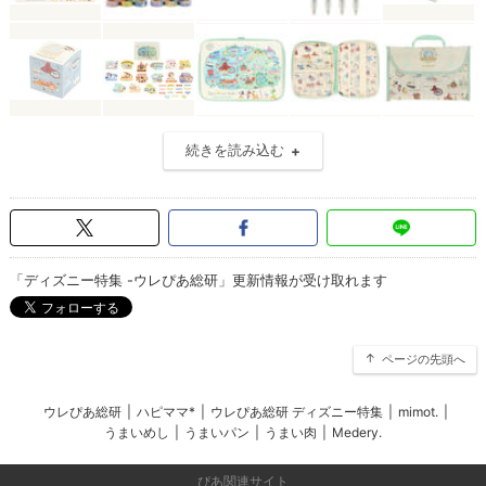
続きを読み込む
「ディズニー特集 -ウレぴあ総研」更新情報が受け取れます
ページの先頭へ
ウレぴあ総研
|
ハピママ*
|
ウレぴあ総研 ディズニー特集
|
mimot.
|
うまいめし
|
うまいパン
|
うまい肉
|
Medery.
ぴあ関連サイト