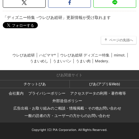
「ディズニー特集 -ウレぴあ総研」更新情報が受け取れます
ページの先頭へ
ウレぴあ総研
|
ハピママ*
|
ウレぴあ総研 ディズニー特集
|
mimot.
|
うまいめし
|
うまいパン
|
うまい肉
|
Medery.
ぴあ関連サイト
チケットぴあ
ぴあ(アプリ&Web)
会社案内
プライバシーポリシー
アクセスデータの利用・著作権等
外部送信ポリシー
広告出稿・お取り組みのご相談・情報掲載・その他お問い合わせ
一般の読者の方・ユーザーの方からのお問い合わせ
Copyright (C) PIA Corporation. All Rights Reserved.