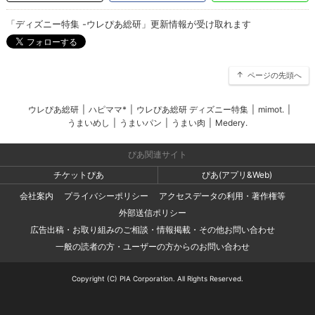
「ディズニー特集 -ウレぴあ総研」更新情報が受け取れます
ページの先頭へ
ウレぴあ総研
|
ハピママ*
|
ウレぴあ総研 ディズニー特集
|
mimot.
|
うまいめし
|
うまいパン
|
うまい肉
|
Medery.
ぴあ関連サイト
チケットぴあ
ぴあ(アプリ&Web)
会社案内
プライバシーポリシー
アクセスデータの利用・著作権等
外部送信ポリシー
広告出稿・お取り組みのご相談・情報掲載・その他お問い合わせ
一般の読者の方・ユーザーの方からのお問い合わせ
Copyright (C) PIA Corporation. All Rights Reserved.