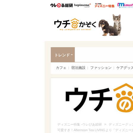
ウレぴあ総研
ハピママ*
ウレぴあ
ペッ
トレンド
カフェ
宿泊施設
ファッション
ケアグッ
>
ディズニー特集 -ウレぴあ総研
ディズニーグッ
可愛すぎ！Afternoon Tea LIVINGより「デ