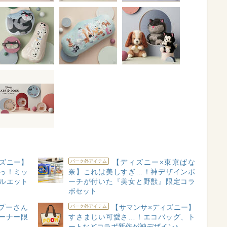
ズニー】
【ディズニー×東京ばな
パーク外アイテム
っ！ミッ
奈】これは美しすぎ…！神デザインポ
ルエット
ーチが付いた『美女と野獣』限定コラ
ボセット
プーさん
【サマンサ×ディズニー】
パーク外アイテム
ーナー限
すさまじい可愛さ…！エコバッグ、ト
ートなどコラボ新作が神デザイン♪