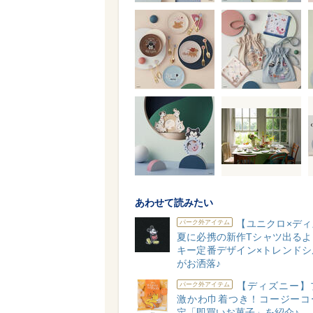
あわせて読みたい
【ユニクロ×ディ
パーク外アイテム
夏に必携の新作Tシャツ出るよ
キー定番デザイン×トレンドシ
がお洒落♪
【ディズニー】
パーク外アイテム
激かわ巾着つき！コージーコ
定「即買いお菓子」を紹介♪