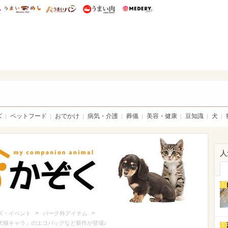
総研 ディズニー特集
mimot.
うまいめし
うまいパン
うまい肉
Medery.
ト特集：ウチのかぞく
ズ
ペットフード
おでかけ
病気・介護
葬儀
美容・健康
豆知識
犬
人
1
>
>
ズ・イベント
パーク外アイテム
ィズニー犬猫キャラ」のエコバッグなど新作が登場♪
2