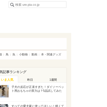
猫
鳥
魚
小動物
動画
本・関連グッズ
気記事ランキング
いま人気
昨日
1週間
子犬の反応が正直すぎた！ダイソーペッ
ト用おもちゃの実力は？5品試してみた
すべての愛犬家に使ってほしい！軽くて