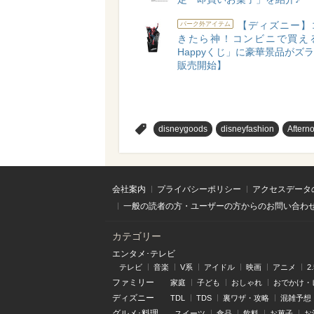
【ディズニー】
パーク外アイテム
きたら神！コンビニで買え
Happyくじ」に豪華景品がズラリ
販売開始】
>
disneygoods
disneyfashion
Aftern
会社案内
プライバシーポリシー
アクセスデータ
一般の読者の方・ユーザーの方からのお問い合わ
カテゴリー
エンタメ･テレビ
テレビ
音楽
V系
アイドル
映画
アニメ
2
ファミリー
家庭
子ども
おしゃれ
おでかけ・
ディズニー
TDL
TDS
裏ワザ・攻略
混雑予想
グルメ･料理
スイーツ
食品
飲料
お菓子
お