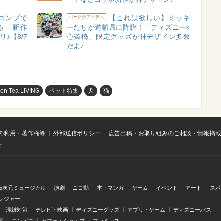
コンプで
【これは欲しい】ミッキ
パーク外アイテム
る「新作
ーたちが道頓堀に降臨！「ディズニー×
♪【8/7
心斎橋」限定グッズが神デザイン多数
だよ♪
oon Tea LIVING
ペット特集
犬
猫
の利用・著作権等
外部送信ポリシー
広告出稿・お取り組みのご相談・情報掲載
せ
.5次元ミュージカル
演劇
ニコ動
本・マンガ
ゲーム
イベント
アート
スポ
レジャー
混雑対策
テレビ・映画
ディズニーグッズ
アプリ・ゲーム
ディズニーパス
酒
コンビニ
カフェ・ショップ
ファミレス