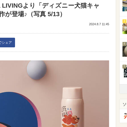
Tea LIVINGより「ディズニー犬猫キャ
登場♪（写真 5/13）
3
2024.8.7 11:45
kでシェア
4
5
ソ