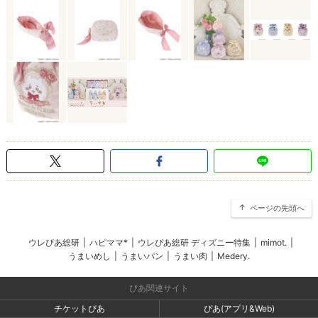
ページの先頭へ
ウレぴあ総研
|
ハピママ*
|
ウレぴあ総研 ディズニー特集
|
mimot.
|
うまいめし
|
うまいパン
|
うまい肉
|
Medery.
ぴあ関連サイト
チケットぴあ
ぴあ(アプリ&Web)