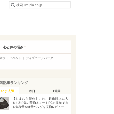
心と体の悩み
メラ
イベント
ディズニー／パーク
気記事ランキング
いま人気
昨日
1週間
【しまむら新作】これ、想像以上に入
る！2泊分の荷物＆ノートPCも収納でき
る大容量＆軽量バッグを実物レビュー