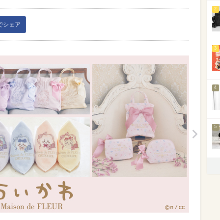
2
kでシェア
3
4
5