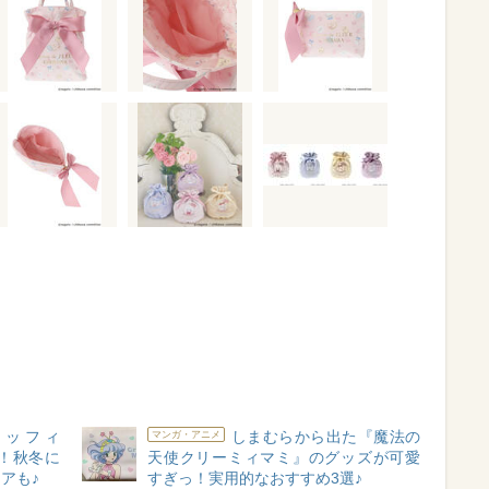
e×ミッフィ
しまむらから出た『魔法の
マンガ・アニメ
！秋冬に
天使クリーミィマミ』のグッズが可愛
アも♪
すぎっ！実用的なおすすめ3選♪