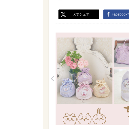
Xでシェア
Faceboo
<