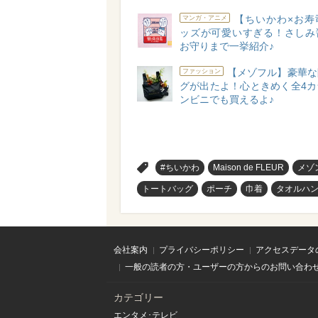
【ちいかわ×お寿
マンガ・アニメ
ッズが可愛いすぎる！さしみ
お守りまで一挙紹介♪
【メゾフル】豪華な
ファッション
グが出たよ！心ときめく全4カ
ンビニでも買えるよ♪
>
#ちいかわ
Maison de FLEUR
メゾ
トートバッグ
ポーチ
巾着
タオルハ
会社案内
プライバシーポリシー
アクセスデータ
一般の読者の方・ユーザーの方からのお問い合わ
カテゴリー
エンタメ･テレビ