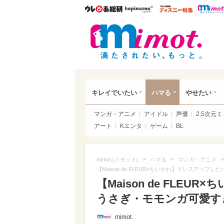
ウレぴあ総研
ハピママ*
ウレぴあ
mim
キレイでいたい
ハマる
やせたい
マンガ・アニメ
アイドル
声優
2.5次元
アート
Kエンタ
ゲーム
BL
>
>
>
mimot.(ミモット)
ハマる
マンガ・アニメ
【Maison de FLEUR×ちいかわ】ドレスアッ
【Maison de FLE
うさぎ・モモンガ可愛すぎっ
mimot.