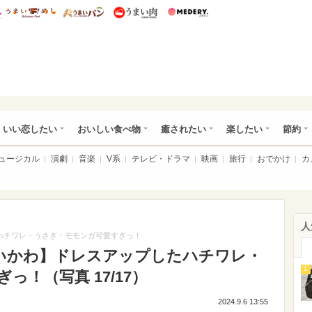
総研 ディズニー特集
mimot.
うまいめし
うまいパン
うまい肉
Medery.
ot.(ミモット)
いい恋したい
おいしい食べ物
癒されたい
楽したい
節約
ミュージカル
演劇
音楽
V系
テレビ・ドラマ
映画
旅行
おでかけ
カ
人
プしたハチワレ・うさぎ・モモンガ可愛すぎっ！
UR×ちいかわ】ドレスアップしたハチワレ・
1
！（写真 17/17）
2024.9.6 13:55