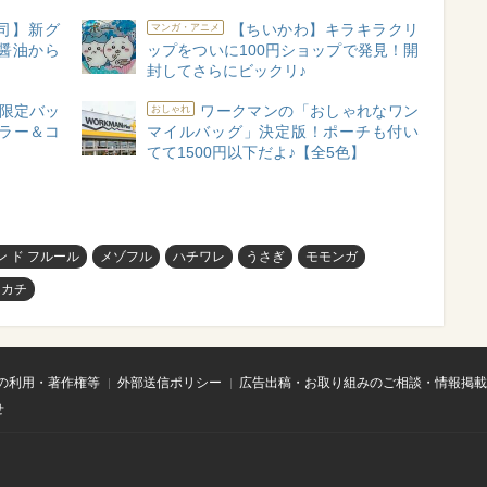
司】新グ
【ちいかわ】キラキラクリ
マンガ・アニメ
醤油から
ップをついに100円ショップで発見！開
封してさらにビックリ♪
限定バッ
ワークマンの「おしゃれなワン
おしゃれ
ラー＆コ
マイルバッグ」決定版！ポーチも付い
てて1500円以下だよ♪【全5色】
ン ド フルール
メゾフル
ハチワレ
うさぎ
モモンガ
ンカチ
の利用・著作権等
外部送信ポリシー
広告出稿・お取り組みのご相談・情報掲載
せ