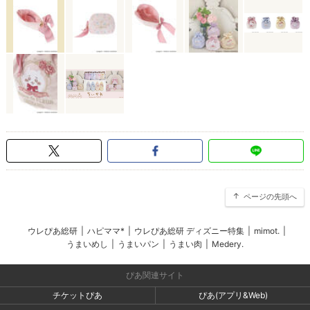
ページの先頭へ
ウレぴあ総研
|
ハピママ*
|
ウレぴあ総研 ディズニー特集
|
mimot.
|
うまいめし
|
うまいパン
|
うまい肉
|
Medery.
ぴあ関連サイト
チケットぴあ
ぴあ(アプリ&Web)