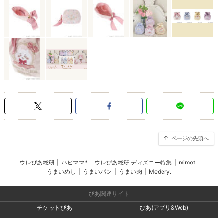
ページの先頭へ
ウレぴあ総研
|
ハピママ*
|
ウレぴあ総研 ディズニー特集
|
mimot.
|
うまいめし
|
うまいパン
|
うまい肉
|
Medery.
ぴあ関連サイト
チケットぴあ
ぴあ(アプリ&Web)