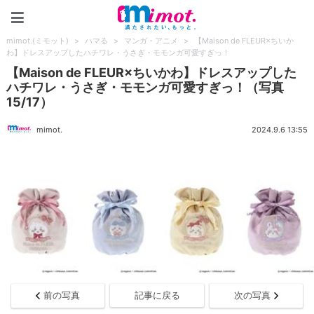
mimot.(ミモット)
mimot.(ミモット)
>
ハマる
>
マンガ・アニメ
>
【Maison de FLEUR×ちいか
わ】ドレスアップしたハチワレ・うさぎ・モモンガ可愛すぎっ！
【Maison de FLEUR×ちいかわ】ドレスアップした
ハチワレ・うさぎ・モモンガ可愛すぎっ！（写真
15/17）
mimot.
2024.9.6 13:55
前の写真
記事に戻る
次の写真