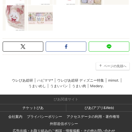
ページの先頭へ
ウレぴあ総研
|
ハピママ*
|
ウレぴあ総研 ディズニー特集
|
mimot.
|
うまいめし
|
うまいパン
|
うまい肉
|
Medery.
ぴあ関連サイト
チケットぴあ
ぴあ(アプリ&Web)
会社案内
プライバシーポリシー
アクセスデータの利用・著作権等
外部送信ポリシー
広告出稿・お取り組みのご相談・情報掲載・その他お問い合わせ