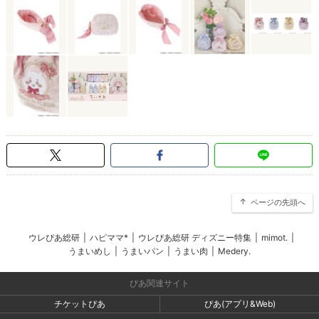
ページの先頭へ
ウレぴあ総研
|
ハピママ*
|
ウレぴあ総研 ディズニー特集
|
mimot.
|
うまいめし
|
うまいパン
|
うまい肉
|
Medery.
ぴあ関連サイト
チケットぴあ
ぴあ(アプリ&Web)