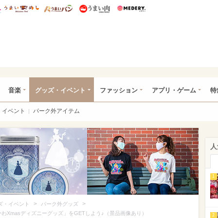
総研 ディズニー特集
mimot.
うまいめし
うまいパン
うまい肉
Medery.
ズニー特集 -ウレぴあ総研
音楽
グッズ・イベント
ファッション
アプリ・ゲーム
特
イベント
パーク外アイテム
人
1
>
>
ズ・イベント
パーク外グッズ
かわXmasディズニーグッズ」をGETしよう♪（景品画像あり）
2