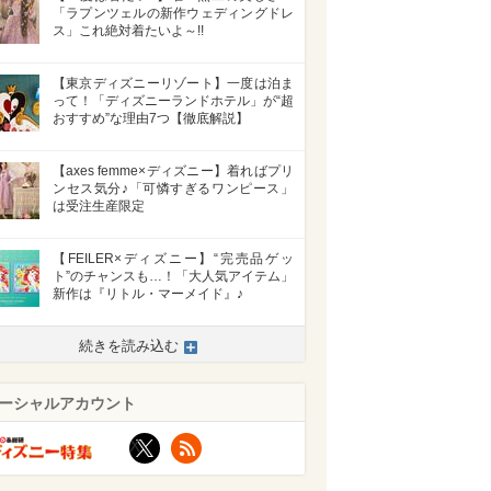
「ラプンツェルの新作ウェディングドレ
ス」これ絶対着たいよ～!!
【東京ディズニーリゾート】一度は泊ま
って！「ディズニーランドホテル」が“超
おすすめ”な理由7つ【徹底解説】
【axes femme×ディズニー】着ればプリ
ンセス気分♪「可憐すぎるワンピース」
は受注生産限定
【FEILER×ディズニー】“完売品ゲッ
ト”のチャンスも…！「大人気アイテム」
新作は『リトル・マーメイド』♪
続きを読み込む
ーシャルアカウント
X
RSS