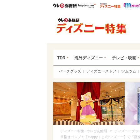
ウレぴあ総研
ハピママ*
ウレぴあ
ディ
TDR
海外ディズニー
テレビ・映画
パークグッズ
ディズニーストア
ツムツム
>
ディズニー特集 -ウレぴあ総研
ディズニーグッ
目指せコンプ！【Happyくじ×ディズニー】で「激