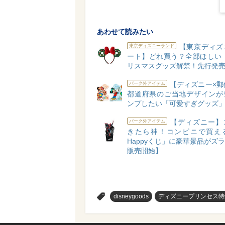
あわせて読みたい
【東京ディズ
東京ディズニーランド
ート】どれ買う？全部ほしい！
リスマスグッズ解禁！先行発売
【ディズニー×郵
パーク外アイテム
都道府県のご当地デザインが
ンプしたい「可愛すぎグッズ」
【ディズニー】
パーク外アイテム
きたら神！コンビニで買え
Happyくじ」に豪華景品がズラリ
販売開始】
>
disneygoods
ディズニープリンセス特