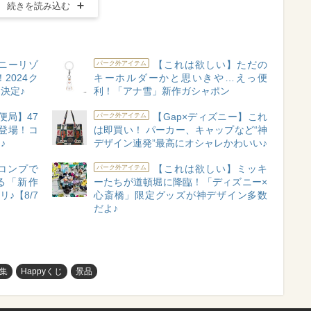
続きを読み込む
ニーリゾ
【これは欲しい】ただの
パーク外アイテム
2024ク
キーホルダーかと思いきや…えっ便
決定♪
利！「アナ雪」新作ガシャポン
便局】47
【Gap×ディズニー】これ
パーク外アイテム
登場！コ
は即買い！ パーカー、キャップなど“神
♪
デザイン連発”最高にオシャレかわいい♪
コンプで
【これは欲しい】ミッキ
パーク外アイテム
る「新作
ーたちが道頓堀に降臨！「ディズニー×
♪【8/7
心斎橋」限定グッズが神デザイン多数
だよ♪
集
Happyくじ
景品