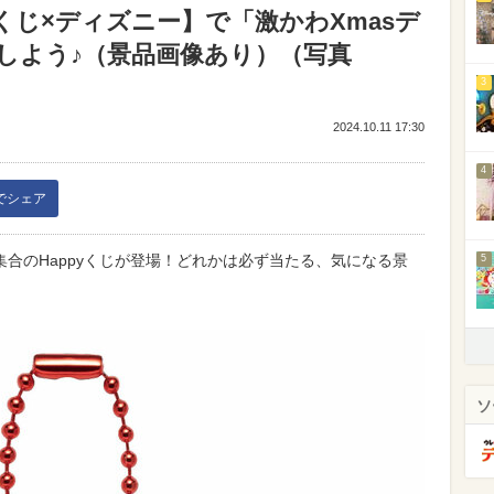
yくじ×ディズニー】で「激かわXmasデ
Tしよう♪（景品画像あり）（写真
3
2024.10.11 17:30
4
kでシェア
合のHappyくじが登場！どれかは必ず当たる、気になる景
5
ソ