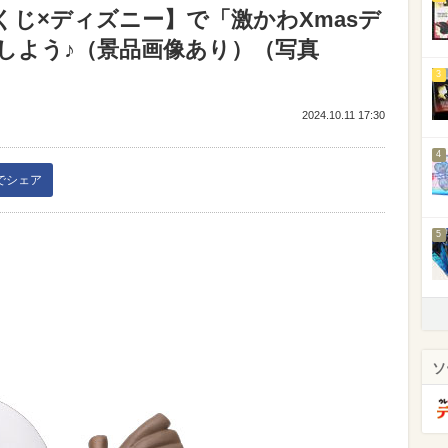
yくじ×ディズニー】で「激かわXmasデ
Tしよう♪（景品画像あり）（写真
3
2024.10.11 17:30
4
kでシェア
5
ソ