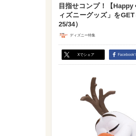
目指せコンプ！【Happ
ィズニーグッズ」をGE
25/34）
ディズニー特集
Xでシェア
Faceboo