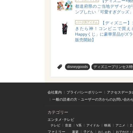
【ディズニー×郵
都道府県のご当地デザインが
ンプしたい「可愛すぎグッズ」
【ディズニー】
パーク外アイテム
きたら神！コンビニで買え
Happyくじ」に豪華景品がズラリ
販売開始】
>
disneygoods
ディズニープリンセス特
会社案内
プライバシーポリシー
アクセスデータ
一般の読者の方・ユーザーの方からのお問い合わ
カテゴリー
エンタメ･テレビ
テレビ
音楽
V系
アイドル
映画
アニメ
2
ファミリー
家庭
子ども
おしゃれ
おでかけ・