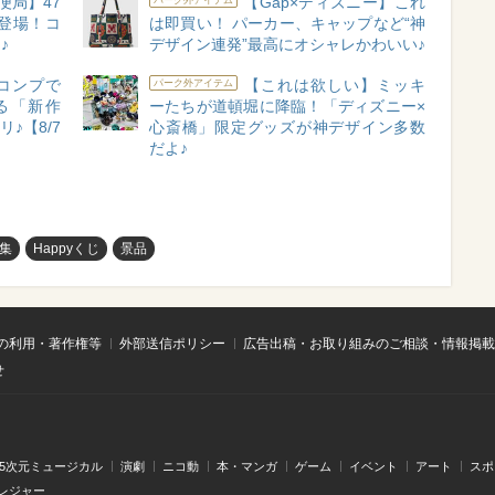
便局】47
【Gap×ディズニー】これ
登場！コ
は即買い！ パーカー、キャップなど“神
♪
デザイン連発”最高にオシャレかわいい♪
コンプで
【これは欲しい】ミッキ
パーク外アイテム
る「新作
ーたちが道頓堀に降臨！「ディズニー×
♪【8/7
心斎橋」限定グッズが神デザイン多数
だよ♪
集
Happyくじ
景品
の利用・著作権等
外部送信ポリシー
広告出稿・お取り組みのご相談・情報掲載
せ
.5次元ミュージカル
演劇
ニコ動
本・マンガ
ゲーム
イベント
アート
スポ
レジャー