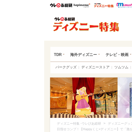
ウレぴあ総研
ハピママ*
ウレぴあ
ディ
TDR
海外ディズニー
テレビ・映画
パークグッズ
ディズニーストア
ツムツム
>
ディズニー特集 -ウレぴあ総研
ディズニーグッ
目指せコンプ！【Happyくじ×ディズニー】で「激