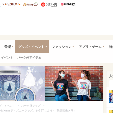
総研 ディズニー特集
mimot.
うまいめし
うまいパン
うまい肉
Medery.
ズニー特集 -ウレぴあ総研
音楽
グッズ・イベント
ファッション
アプリ・ゲーム
特
イベント
パーク外アイテム
人
1
>
>
ズ・イベント
パーク外グッズ
かわXmasディズニーグッズ」をGETしよう♪（景品画像あり）
2