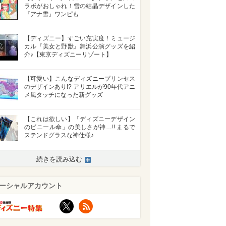
ラボがおしゃれ！雪の結晶デザインした
『アナ雪』ワンピも
【ディズニー】すごい充実度！ミュージ
カル『美女と野獣』舞浜公演グッズを紹
介♪【東京ディズニーリゾート】
【可愛い】こんなディズニープリンセス
のデザインあり!? アリエルが90年代アニ
メ風タッチになった新グッズ
【これは欲しい】「ディズニーデザイン
のビニール傘」の美しさが神…!! まるで
ステンドグラスな神仕様♪
続きを読み込む
ーシャルアカウント
X
RSS