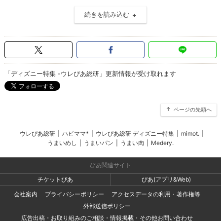
続きを読み込む
「ディズニー特集 -ウレぴあ総研」更新情報が受け取れます
ページの先頭へ
ウレぴあ総研
|
ハピママ*
|
ウレぴあ総研 ディズニー特集
|
mimot.
|
うまいめし
|
うまいパン
|
うまい肉
|
Medery.
ぴあ関連サイト
チケットぴあ
ぴあ(アプリ&Web)
会社案内
プライバシーポリシー
アクセスデータの利用・著作権等
外部送信ポリシー
広告出稿・お取り組みのご相談・情報掲載・その他お問い合わせ