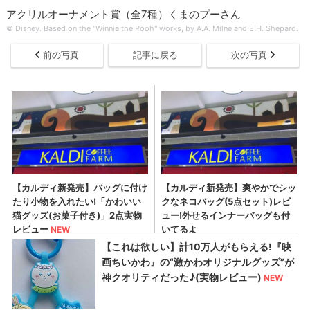
アクリルオーナメント賞（全7種）くまのプーさん
© Disney. Based on the "Winnie the Pooh" works, by A.A. Milne and E.H. Shepard.
前の写真
記事に戻る
次の写真