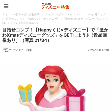
ディズニー特集 -ウレぴあ
ディズニー特集 -ウレぴあ総研
>
ディズニーグッズ・イベント
>
パーク外グッズ
>
目指せコンプ！【Happyくじ×ディズニー】で「激かわXmasディズニーグッズ」を
GETしよう♪（景品画像あり）
目指せコンプ！【Happyくじ×ディズニー】で「激か
わXmasディズニーグッズ」をGETしよう♪（景品画
像あり）（写真 21/34）
ディズニー特集
2024.10.11 17:30