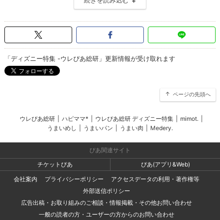
「ディズニー特集 -ウレぴあ総研」更新情報が受け取れます
ページの先頭へ
ウレぴあ総研
|
ハピママ*
|
ウレぴあ総研 ディズニー特集
|
mimot.
|
うまいめし
|
うまいパン
|
うまい肉
|
Medery.
ぴあ関連サイト
チケットぴあ
ぴあ(アプリ&Web)
会社案内
プライバシーポリシー
アクセスデータの利用・著作権等
外部送信ポリシー
広告出稿・お取り組みのご相談・情報掲載・その他お問い合わせ
一般の読者の方・ユーザーの方からのお問い合わせ