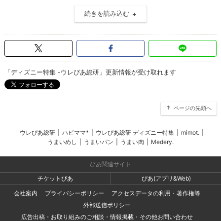
続きを読み込む
「ディズニー特集 -ウレぴあ総研」更新情報が受け取れます
ページの先頭へ
ウレぴあ総研
|
ハピママ*
|
ウレぴあ総研 ディズニー特集
|
mimot.
|
うまいめし
|
うまいパン
|
うまい肉
|
Medery.
ぴあ関連サイト
チケットぴあ
ぴあ(アプリ&Web)
会社案内
プライバシーポリシー
アクセスデータの利用・著作権等
外部送信ポリシー
広告出稿・お取り組みのご相談・情報掲載・その他お問い合わせ